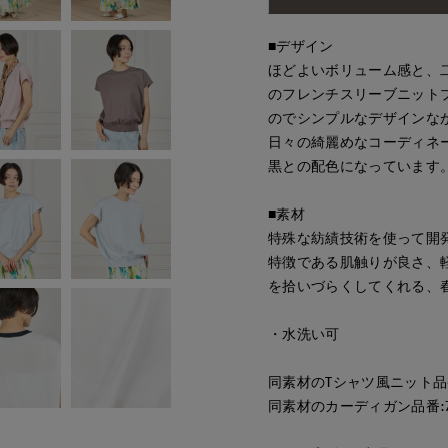
■デザイン
ほどよいボリューム感と、
のフレンチスリーブニット
のでシンプルなデザインな
日々の綺麗めなコーディネ
黒との配色になっています
■素材
特殊な紡績技術を使って開
特徴である肌触りが良さ、
を拾いづらくしてくれる、
・水洗い可
同素材のTシャツ風ニット品番:7
同素材のカーディガン品番:716