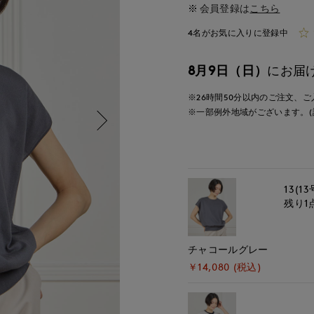
会員登録は
こちら
4名がお気に入りに登録中
8月9日（日）
にお届
※26時間
50分
以内
のご注文、ご
※一部例外地域がございます。(
13(13
残り1
チャコールグレー
￥14,080 (税込)