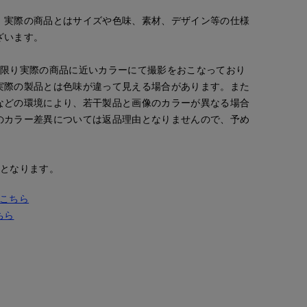
。実際の商品とはサイズや色味、素材、デザイン等の仕様
ざいます。
な限り実際の商品に近いカラーにて撮影をおこなっており
実際の製品とは色味が違って見える場合があります。また
などの環境により、若干製品と画像のカラーが異なる場合
のカラー差異については返品理由となりませんので、予め
安となります。
kaori
ao
ao
'S.international
那覇メインプレイスI.T.'S.international
岡山天満屋SUPERIORCLOSET
岡山天満屋SUPERIORCLOSET
157
cm
157
cm
157
cm
はこちら
ちら