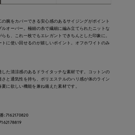
二の腕をカバーできる安心感のあるサイジングがポイント
プルオーバー。極細の糸で繊細に編み立てられたニットな
がらも、これ一枚でもエレガントできちんとした印象に。
ートに使い回せるのが嬉しいポイント。オフホワイトのみ
。
発した清涼感のあるドライタッチな素材です。コットンの
軽さと通気性を持ち、ポリエステルのハリ感が体のライン
春夏に欲しい機能を兼ね備えた素材です。
162170820
2178819