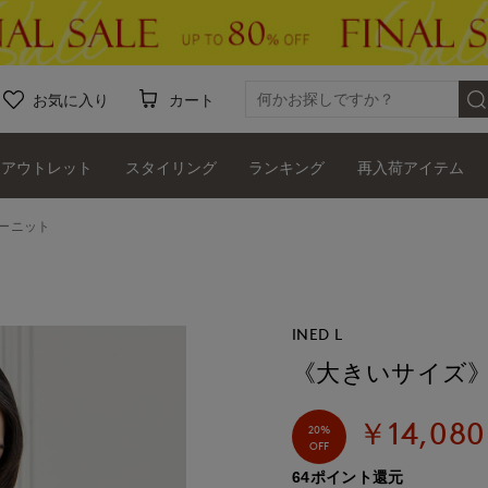
お気に入り
カート
アウトレット
スタイリング
ランキング
再入荷アイテム
ーニット
INED L
《大きいサイズ
￥14,080
20%
OFF
64ポイント還元