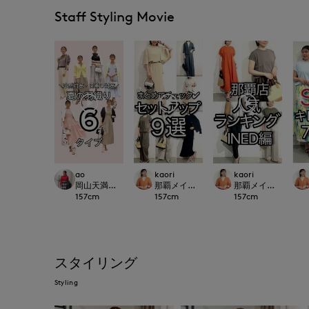
Staff Styling Movie
ao
kaori
kaori
岡山天満屋SUPERIORCLOSET
那覇メインプレイスI.T.'S.international
那覇メインプレイスI.T.'S
157
cm
157
cm
157
cm
スタイリング
Styling