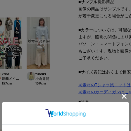
■サンプル撮影商品
画像の商品はサンプルです
が若干変更になる場合がご
■カラーについては、可能
ますが、照明の関係により
パソコン・スマートフォン
もございます。現物と画像
ご了承ください。
■サイズ表記はあくまで目
kaori
kaori
fumiki
Jinda
那覇メインプレイスI.T.
.international
那覇メインプレイスI.T.'S.international
小倉井筒屋SUPERIOR CLOSET
広島三越SUPERIORCLOSET
157
cm
157
cm
159
cm
170
cm
同素材のTシャツ風ニット
同素材のカーディガンはこ
■品番
62170821
もっと見る
■原産国
中国製