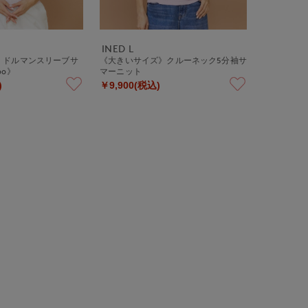
INED L
》ドルマンスリーブサ
《大きいサイズ》クルーネック5分袖サ
oo》
マーニット
)
￥9,900(税込)