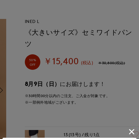
INED L
《大きいサイズ》セミワイドパン
ツ
￥15,400
50%
(税込)
￥30,800(税込)
OFF
8月9日（日）
にお届けします！
※30時間
00分
以内
のご注文、ご入金が対象です。
※一部例外地域がございます。
13(13号)
残り1点