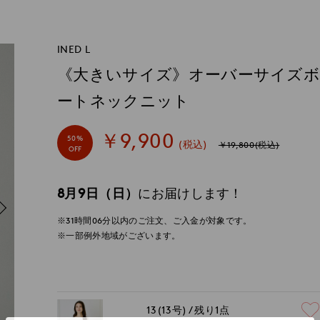
INED L
《大きいサイズ》オーバーサイズ
ートネックニット
￥9,900
50%
(税込)
￥19,800(税込)
OFF
8月9日（日）
にお届けします！
※31時間
06分
以内
のご注文、ご入金が対象です。
※一部例外地域がございます。
13(13号)
残り1点