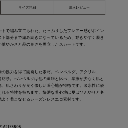
サイズ詳細
購入レビュー
ントで編み立てられた、たっぷりしたフレアー感がポイン
スト部分まで編み続きになっているため、動きやすく履き
い華やかさと品の良さを両立したスカートです。
場の協力を得て開発した素材。ベンベルグ、アクリル、
の混紡糸。べンベルグは他の繊維と比べ、摩擦が少なく肌と
為、肌さわりが良く優しい着心地が特徴です。吸水性に優
えれる特性を持ちます。快適な着心地は夏はひんやりと冬
地よく着こなせるシーズンレスエコ素材です。
2178808