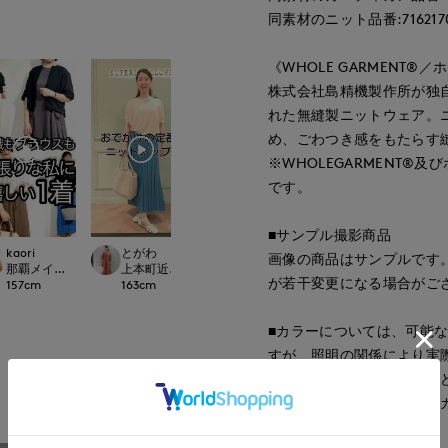
同素材のニット品番:7162170
《WHOLE GARMENT®
株式会社島精機製作所が独
れた無縫製ニットウェア。
め、ごわつき感をもたらす
※WHOLEGARMENT
です。
■サンプル撮影商品
Jinda
kaori
とがわ
Jinda
画像の商品はサンプルです
広島三越SUPERIOR
.international
那覇メインプレイスI.T.'S.international
上本町近鉄SUPERIORCLOSET
広島三越SUPERIORCLOSET
が若干変更になる場合がご
170
cm
157
cm
163
cm
170
cm
■カラーについては、可能
すが、照明の関係により実
ソコン・スマートフォンな
もっと見る
ございます。現物と画像の
了承ください。