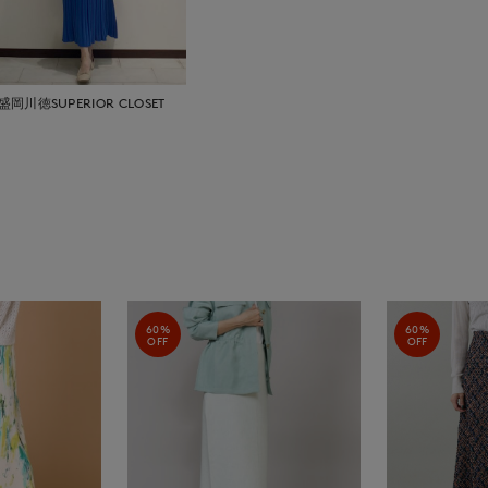
盛岡川徳SUPERIOR CLOSET
60%
60%
OFF
OFF