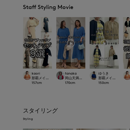
Staff Styling Movie
kaori
tanaka
ゆうき
那覇メインプレイスI.T.'S.international
岡山天満屋SUPERIORCLOSET
那覇メインプレイスI.T.'S
157
cm
170
cm
150
cm
スタイリング
Styling