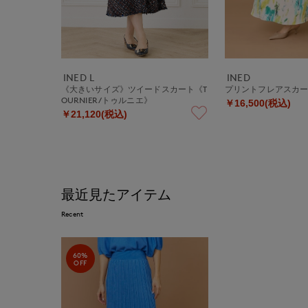
INED L
INED
《大きいサイズ》ツイードスカート《T
プリントフレアスカ
OURNIER/トゥルニエ》
￥16,500(税込)
￥21,120(税込)
最近見たアイテム
Recent
60%
OFF