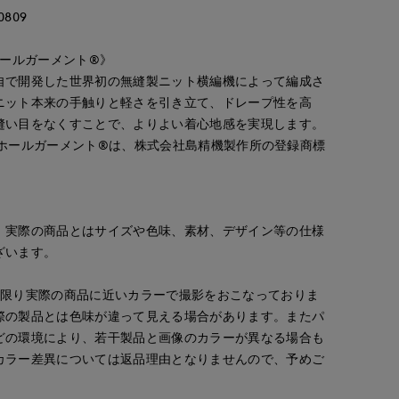
809
／ホールガーメント®》
自で開発した世界初の無縫製ニット横編機によって編成さ
ニット本来の手触りと軽さを引き立て、ドレープ性を高
縫い目をなくすことで、よりよい着心地感を実現します。
®及びホールガーメント®は、株式会社島精機製作所の登録商標
kaori
ao
yama
。実際の商品とはサイズや色味、素材、デザイン等の仕様
CLOSET
那覇メインプレイスI.T.'S.international
岡山天満屋SUPERIORCLOSET
日本橋高島屋SC SUPERIOR CLOSET
ざいます。
157
cm
157
cm
160
cm
な限り実際の商品に近いカラーで撮影をおこなっておりま
際の製品とは色味が違って見える場合があります。またパ
どの環境により、若干製品と画像のカラーが異なる場合も
カラー差異については返品理由となりませんので、予めご