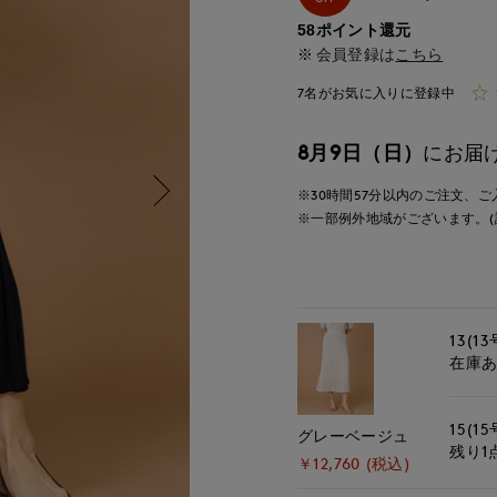
58ポイント還元
会員登録は
こちら
7名がお気に入りに登録中
8月9日（日）
にお届
※30時間
57分
以内
のご注文、ご
※一部例外地域がございます。(
13(13
在庫
15(15
グレーベージュ
残り1
￥12,760 (税込)