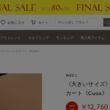
お気に入り
カート
アウトレット
スタイリング
ランキング
再入荷アイテム
マーニットスカート《Cuoo》
INED L
《大きいサイズ》
カート《Cuoo》
￥12,760
60%
OFF