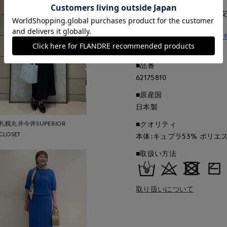
■サイズ表記はあくまで目
同素材のカーディガンはこ
同素材のニットはこちら
■品番
62175810
■原産国
日本製
■クオリティ
札幌丸井今井SUPERIOR
CLOSET
本体:キュプラ53% ポリエス
■取扱い方法
取り扱いについて