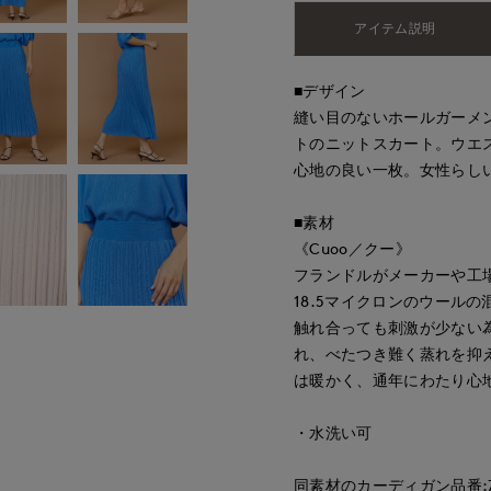
アイテム説明
■デザイン
縫い目のないホールガーメ
トのニットスカート。ウエ
心地の良い一枚。女性らし
■素材
《Cuoo／クー》
フランドルがメーカーや工
18.5マイクロンのウール
触れ合っても刺激が少ない
れ、べたつき難く蒸れを抑
は暖かく、通年にわたり心
・水洗い可
同素材のカーディガン品番:716