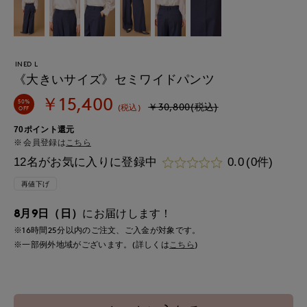
INED L
《大きいサイズ》セミワイドパンツ
￥15,400
50%
￥30,800(税込)
(税込)
OFF
70ポイント還元
会員登録は
こちら
12名がお気に入りに登録中
0.0
(0件)
再値下げ
8月9日（日）
にお届けします！
※16時間
25分
以内
のご注文、ご入金が対象です。
※一部例外地域がございます。(詳しくは
こちら
)