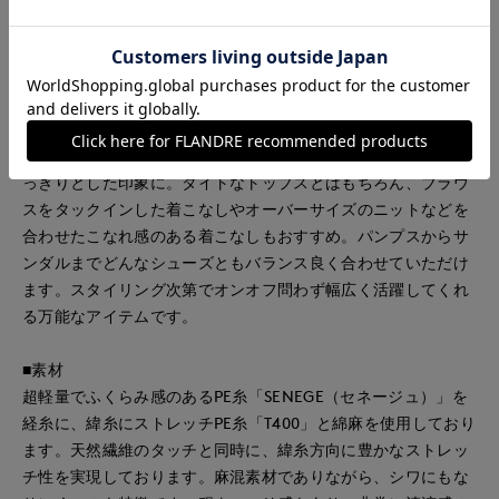
■デザイン
INEDで人気のセミワイドパンツをインベルトつきにアップデー
ト。ベルトをコーディネートできることでスタイルをより良く
みせ、おしゃれ度もUP。バックウエストにゴムを使用してお
り、ストレスフリーな穿き心地が魅力。リラックス感のあるセ
ミワイドシルエットでハイウエスト位置で引き締めることです
っきりとした印象に。タイトなトップスとはもちろん、ブラウ
スをタックインした着こなしやオーバーサイズのニットなどを
合わせたこなれ感のある着こなしもおすすめ。パンプスからサ
ンダルまでどんなシューズともバランス良く合わせていただけ
ます。スタイリング次第でオンオフ問わず幅広く活躍してくれ
る万能なアイテムです。
■素材
超軽量でふくらみ感のあるPE糸「SENEGE（セネージュ）」を
経糸に、緯糸にストレッチPE糸「T400」と綿麻を使用しており
ます。天然繊維のタッチと同時に、緯糸方向に豊かなストレッ
チ性を実現しております。麻混素材でありながら、シワにもな