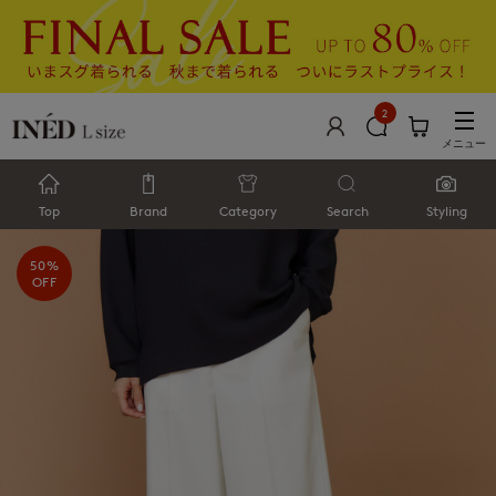
2
メニュー
Top
Brand
Category
Search
Styling
50%
OFF