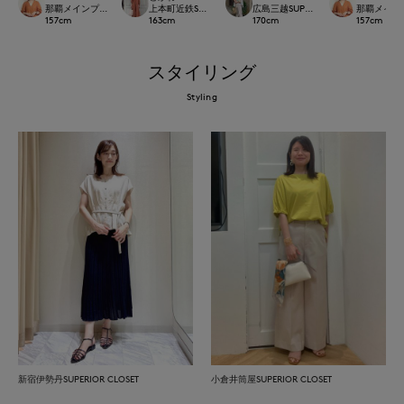
那覇メインプレイスI.T.'S.international
上本町近鉄SUPERIORCLOSET
広島三越SUPERIORCLOSET
那覇メインプレイ
157
cm
163
cm
170
cm
157
cm
スタイリング
Styling
新宿伊勢丹SUPERIOR CLOSET
小倉井筒屋SUPERIOR CLOSET