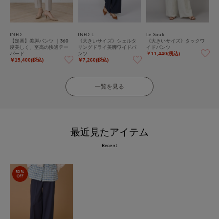
INED
INED L
Le Souk
【定番】美脚パンツ ｜360
《大きいサイズ》シェルタ
《大きいサイズ》タックワ
度美しく、至高の快適テー
リングドライ美脚ワイドパ
イドパンツ
パード
ンツ
￥11,440(税込)
￥15,400(税込)
￥7,260(税込)
一覧を見る
最近見たアイテム
Recent
50%
OFF