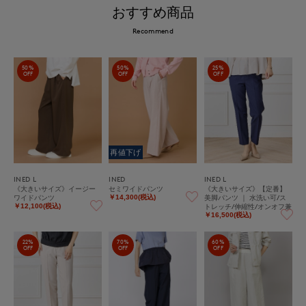
おすすめ商品
Recommend
50%
50%
25%
OFF
OFF
OFF
再値下げ
INED L
INED
INED L
《大きいサイズ》イージー
セミワイドパンツ
《大きいサイズ》【定番】
ワイドパンツ
美脚パンツ ｜ 水洗い可/ス
￥14,300(税込)
トレッチ/伸縮性/オンオフ兼
￥12,100(税込)
用/汎用性
￥16,500(税込)
22%
70%
60%
OFF
OFF
OFF