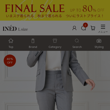
2
メニュー
Top
Brand
Category
Search
Styling
40%
OFF