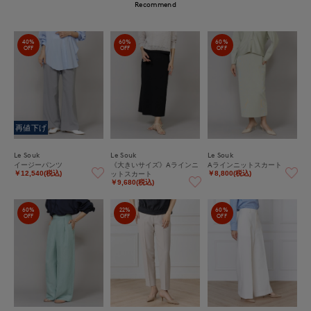
Recommend
40%
60%
60%
OFF
OFF
OFF
再値下げ
Le Souk
Le Souk
Le Souk
イージーパンツ
《大きいサイズ》Aラインニ
Aラインニットスカート
ットスカート
￥12,540(税込)
￥8,800(税込)
￥9,680(税込)
60%
22%
60%
OFF
OFF
OFF