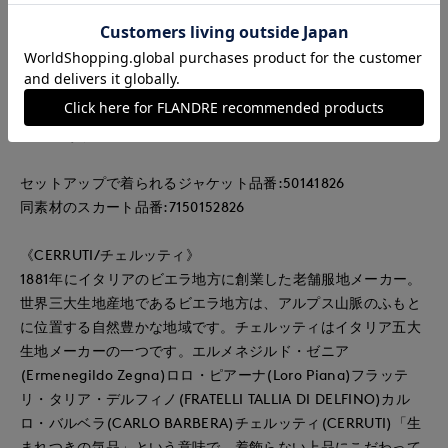
梳毛スーツ素材で仕立てました。インポートならではの光沢に
より高級感を演出します。ほどよくストレッチが効いているの
で、動きやすさも快適です。
・ポケットあり
・裏地あり
セットアップで着られるジャケット品番:50141826
同素材のスカート品番:7150152826
《CERRUTI/チェルッティ》
1881年にイタリアのビエラ地方に創業した老舗服地メーカー。
世界三大生地産地であるビエラ地方は、アルプス山脈のふもと
に位置する自然豊かな地域です。チェルッティはイタリア五大
生地メーカーの一つです。エルメネジルド・ゼニア
(Ermenegildo Zegna)ロロ・ピアーナ(Loro Piana)フラッテ
リ・タリア・デルフィノ(FRATELLI TALLIA DI DELFINO)カル
ロ・バルベラ(CARLO BARBERA)チェルッティ(CERRUTI)「生
まれつきの気品」という意味で、着飾らない上品にこだわって