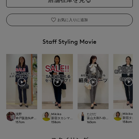
お気に入りに追加
Staff Styling Movie
Mikiko
浅野
Mikiko
たけだ
新宿タカシマヤ
神戸阪急SUPERIORCLOSET
新宿タカシマヤSUPERIOR CLOSET
富山大和7-IDconcept.
158
cm
157
cm
158
cm
163
cm