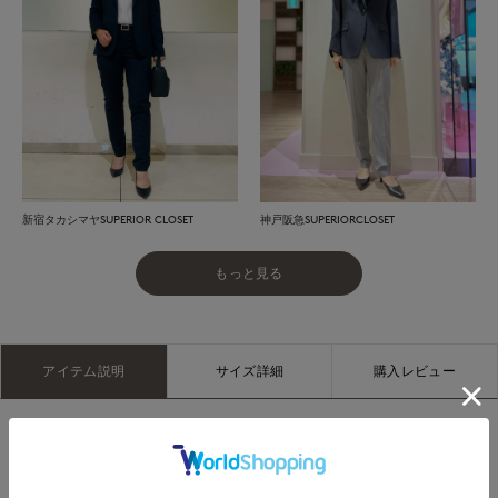
新宿タカシマヤSUPERIOR CLOSET
神戸阪急SUPERIORCLOSET
もっと見る
アイテム説明
サイズ詳細
購入レビュー
きちんと感の際立つスリムフィットのテーパードパンツ。股上
はほど良い深さかつ、膝下のテーパードが緩やかなため、履き
心地も抜群です。クリーンな表情を引き立てるウールベースの