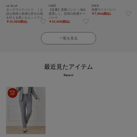
Le Souk
INED
INED
タックワイドパンツ ｜上
【定番】美脚パンツ ｜360
美脚ワイドパンツ
品な表情と快適な穿き心地
度美しく、至高の快適テー
￥7,964(税込)
を叶える美シルエットワイ
パード
ドパンツ
￥10,560(税込)
￥15,400(税込)
一覧を見る
最近見たアイテム
Recent
40%
OFF