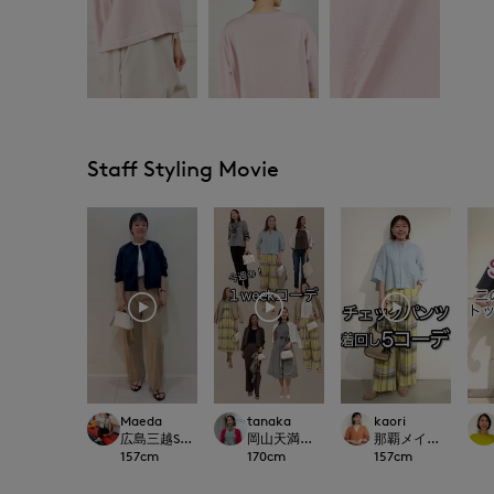
Staff Styling Movie
Maeda
tanaka
kaori
広島三越SUPERIORCLOSET
岡山天満屋SUPERIORCLOSET
那覇メインプレイスI.T.'S
157
cm
170
cm
157
cm