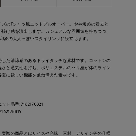
イズのTシャツ風ニットプルオーバー。やや短めの着丈と
が抜け感を演出します。カジュアルな雰囲気を持ちつつ、
た印象の大人っぽいスタイリングに役立ちます。
発した清涼感のあるドライタッチな素材です。コットンの
軽さと通気性を持ち、ポリエステルのハリ感が体のライン
春夏に欲しい機能を兼ね備えた素材です。
品番:7162170821
2178819
。実際の商品とはサイズや色味、素材、デザイン等の仕様