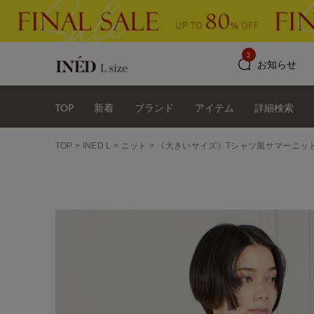
2
お知らせ
TOP
新着
ブランド
アイテム
詳細検索
TOP
INED L
ニット
《大きいサイズ》Tシャツ風サマーニッ