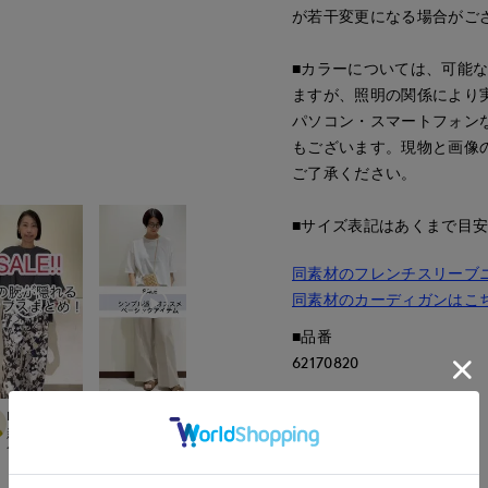
が若干変更になる場合がご
■カラーについては、可能
ますが、照明の関係により
パソコン・スマートフォン
もございます。現物と画像
ご了承ください。
■サイズ表記はあくまで目
同素材のフレンチスリーブ
同素材のカーディガンはこ
■品番
62170820
■原産国
Mikiko
KUU
とがわ
ao
中国製
.international
新宿タカシマヤSUPERIOR CLOSET
盛岡川徳SUPERIOR CLOSET
上本町近鉄SUPERIORCLOSET
岡山天満屋SUPERI
158
cm
163
cm
163
cm
157
cm
■クオリティ