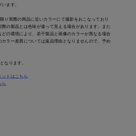
ざいます。
な限り実際の商品に近いカラーにて撮影をおこなっており
実際の製品とは色味が違って見える場合があります。また
などの環境により、若干製品と画像のカラーが異なる場合
のカラー差異については返品理由となりませんので、予め
安となります。
ニットはこちら
ちら
mizuki
tanaka
tanaka
札幌丸井今井SUPERIOR CLOSET
ORCLOSET
岡山天満屋SUPERIORCLOSET
岡山天満屋SUPERIORCLOSET
157
cm
170
cm
170
cm