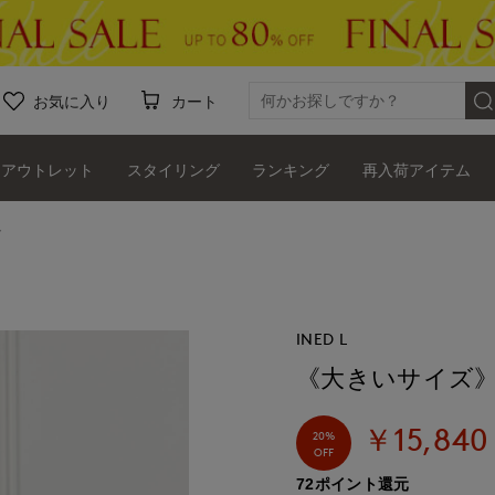
お気に入り
カート
アウトレット
スタイリング
ランキング
再入荷アイテム
ト
INED L
《大きいサイズ》
￥15,840
20%
OFF
72ポイント還元