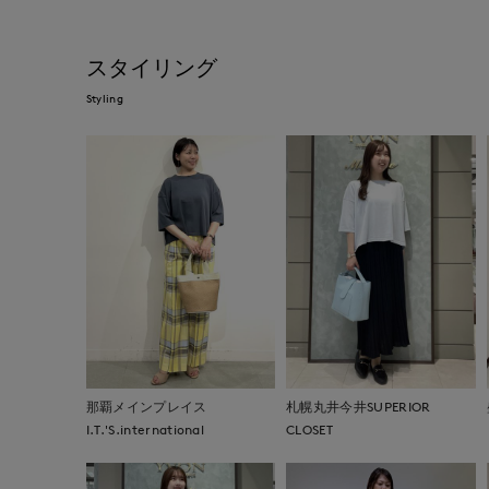
スタイリング
Styling
那覇メインプレイス
札幌丸井今井SUPERIOR
I.T.'S.international
CLOSET