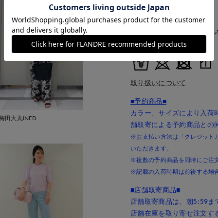
中国製
■クオリティ
レーヨン88% ポリエステル
■取扱い方法
取り扱いについて
■予約商品■
カラー、サイズにより入荷
梅田大丸INED
舗取寄による予約商品との
※お支払い方法は「クレジットカー
いただきます。
※複数の予約商品を同時にご注
※記載の入荷時期は前後する場
■店舗取寄商品■
店舗取寄商品は、朝5:59
店舗在庫を取り寄せ注文す