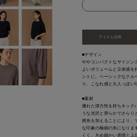
アイテム説明
■デザイン
ややコンパクトなサイジン
よいボリュームと立体感を
ントに。ベーシックなクル
り、こなれ感と大人っぽい
■素材
優れた弾力性を持ちキックバ
うな光沢と滑らかでさらり
撚糸を加えることにより、
な印象の極細の糸になりま
くく、きめ細かい表情と上