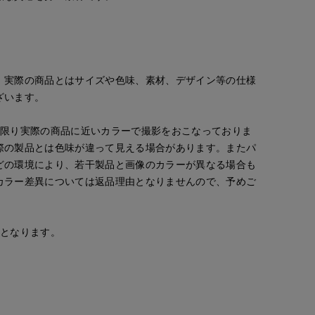
。実際の商品とはサイズや色味、素材、デザイン等の仕様
ざいます。
な限り実際の商品に近いカラーで撮影をおこなっておりま
際の製品とは色味が違って見える場合があります。またパ
どの環境により、若干製品と画像のカラーが異なる場合も
Mikiko
Mikiko
Jinda
カラー差異については返品理由となりませんので、予めご
新宿タカシマヤSUPERIOR CLOSET
'S.international
新宿タカシマヤSUPERIOR CLOSET
広島三越SUPERIORCLOSET
158
cm
158
cm
170
cm
安となります。