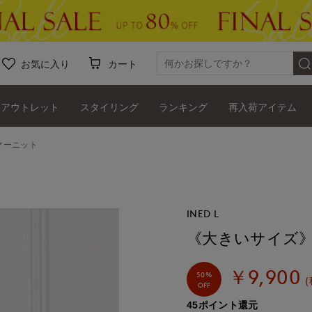
お気に入り
カート
アウトレット
スタイリング
ランキング
再入荷アイテム
マーニット
INED L
《大きいサイズ
￥9,900
50%
(
OFF
45ポイント還元