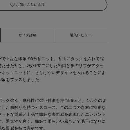
お気に入りに追加
サイズ詳細
購入レビュー
グで上品な印象の5分袖ニット。袖山にタックを入れて程
持たせた袖と、2枚仕立てにした袖口と裾のリブがアクセ
ーネックニットに、さりげないデザインを入れることによ
印象をプラスしました。
ック強く、摩耗性に強い特徴を持つEliteと、シルクのよ
とした肌触りを持つビスコース。この二つの素材に特別な
マットな質感と上品で繊細な表面感を表現したエレガント
す。通気性が良く、繊細で柔らかい風合いで毛玉になりに
品な質感を持つ素材です。