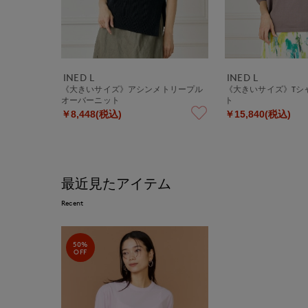
INED L
INED L
《大きいサイズ》アシンメトリープル
《大きいサイズ》Tシ
オーバーニット
ト
￥8,448(税込)
￥15,840(税込)
最近見たアイテム
Recent
50%
OFF