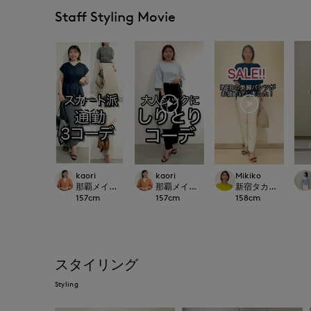
Staff Styling Movie
kaori
kaori
Mikiko
那覇メインプレイスI.T.'S.international
那覇メインプレイスI.T.'S.international
新宿タカシマヤSUPERI
157
cm
157
cm
158
cm
スタイリング
Styling