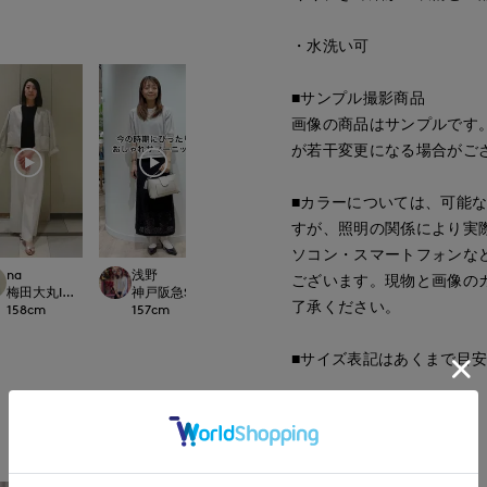
・水洗い可
■サンプル撮影商品
画像の商品はサンプルです
が若干変更になる場合がご
■カラーについては、可能
すが、照明の関係により実
ソコン・スマートフォンな
na
浅野
na
kaori
ございます。現物と画像の
OR CLOSET
梅田大丸INED
神戸阪急SUPERIORCLOSET
梅田大丸INED
那覇メインプレイスI.T.
了承ください。
158
cm
157
cm
158
cm
157
cm
■サイズ表記はあくまで目
■品番
もっと見る
61170811
■原産国