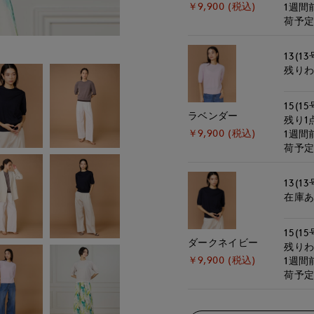
￥9,900 (税込)
1週間
荷予
13(13
残り
15(15
ラベンダー
残り1
￥9,900 (税込)
1週間
荷予
13(13
在庫
15(15
ダークネイビー
残り
￥9,900 (税込)
1週間
荷予