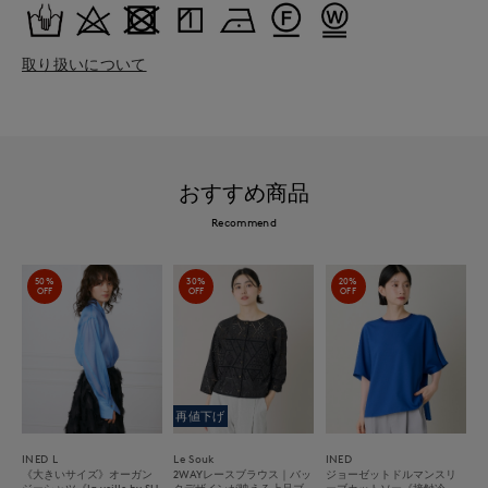
取り扱いについて
おすすめ商品
Recommend
50%
30%
20%
OFF
OFF
OFF
再値下げ
INED L
Le Souk
INED
《大きいサイズ》オーガン
2WAYレースブラウス｜バッ
ジョーゼットドルマンスリ
ジーシャツ《la veille by SU
クデザインが映える上品ブ
ーブカットソー《接触冷