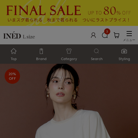
3
メニュー
Top
Brand
Category
Search
Styling
20%
OFF