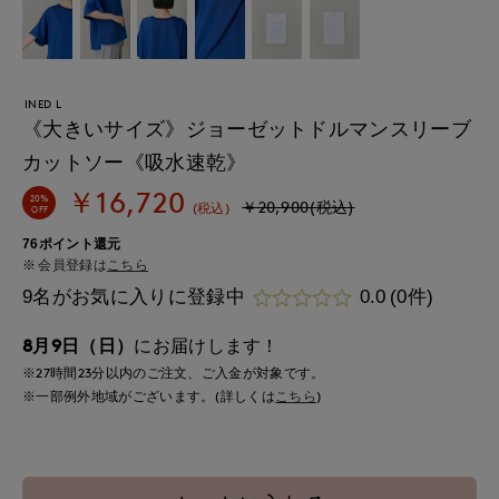
INED L
《大きいサイズ》ジョーゼットドルマンスリーブ
カットソー《吸水速乾》
￥16,720
20%
￥20,900(税込)
(税込)
OFF
76ポイント還元
会員登録は
こちら
9名がお気に入りに登録中
0.0
(0件)
8月9日（日）
にお届けします！
※27時間
23分
以内
のご注文、ご入金が対象です。
※一部例外地域がございます。(詳しくは
こちら
)