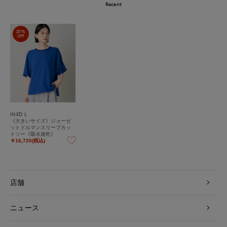
Recent
20%
OFF
INED L
《大きいサイズ》ジョーゼ
ットドルマンスリーブカッ
トソー《吸水速乾》
￥16,720(税込)
店舗
ニュース