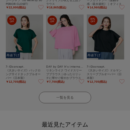
PERIOR CLOSET》
ラウス
感・吸水速乾》｜オフィス
カジュアルにも大活躍、ひ
￥22,000(税込)
￥18,865(税込)
￥14,960(税込)
んやり涼しい大人のイージ
ーケアカットソー
30%
40%
30%
OFF
OFF
OFF
再値下げ
再値下げ
7-IDconcept.
DAY by DAY It's international
7-IDconcept.
《大きいサイズ》バックロ
リネンライク ワイドスリー
《大きいサイズ》ドルマン
ングサイドタックプルオー
ブブラウス｜ゆったりリッ
スリーブプルオーバー《日
バー《日本製》
チに華やぐ軽やかブラウス
本製》
￥12,705(税込)
￥7,700(税込)
￥12,705(税込)
一覧を見る
最近見たアイテム