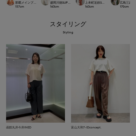
那覇メインプレイスI.T.'S.international
盛岡川徳SUPERIOR CLOSET
上本町近鉄SUPERIORCLOSET
広島三越SUP
157
cm
163
cm
163
cm
170
cm
スタイリング
Styling
函館丸井今井INED
富山大和7-IDconcept.