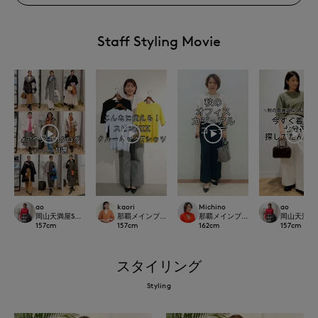
Staff Styling Movie
ao
kaori
Michino
ao
岡山天満屋SUPERIORCLOSET
那覇メインプレイスI.T.'S.international
那覇メインプレイスI.T.'S.internation
岡山天満屋SU
157
cm
157
cm
162
cm
157
cm
スタイリング
Styling