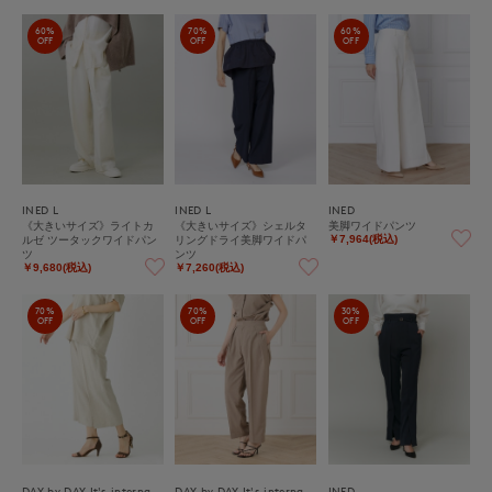
60%
70%
60%
OFF
OFF
OFF
INED L
INED L
INED
《大きいサイズ》ライトカ
《大きいサイズ》シェルタ
美脚ワイドパンツ
ルゼ ツータックワイドパン
リングドライ美脚ワイドパ
￥7,964(税込)
ツ
ンツ
￥9,680(税込)
￥7,260(税込)
70%
70%
30%
OFF
OFF
OFF
DAY by DAY It's international
DAY by DAY It's international
INED