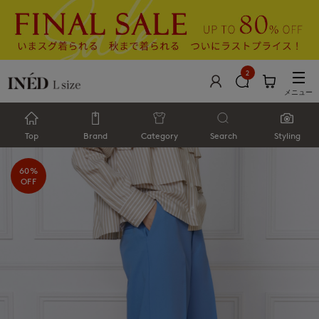
2
メニュー
Top
Brand
Category
Search
Styling
60%
OFF