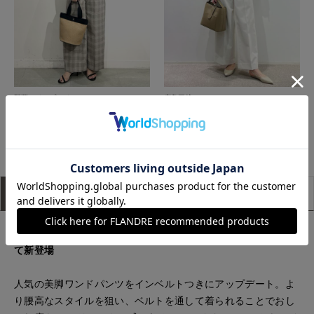
那覇メインプレイスI.T.'S.international
広島三越SUPERIORCLOSET
もっと見る
アイテム説明
サイズ詳細
購入レビュー
INEDの新定番となった美脚ワイドパンツがブラッシュアップし
て新登場
人気の美脚ワンドパンツをインベルトつきにアップデート。よ
り腰高なスタイルを狙い、ベルトを通して着られることでおし