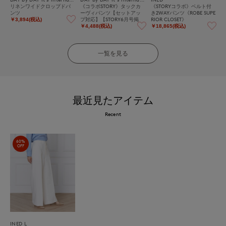
リネンワイドクロップドパ
《コラボSTORY》タックカ
《STORYコラボ》ベルト付
ンツ
ーヴィパンツ【セットアッ
き2WAYパンツ《ROBE SUPE
プ対応】【STORY6月号掲
RIOR CLOSET》
￥3,894(税込)
載】
￥4,488(税込)
￥18,865(税込)
一覧を見る
最近見たアイテム
Recent
60%
OFF
INED L