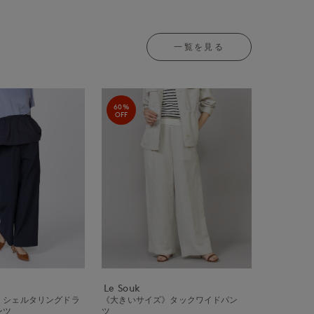
一覧を見る
60%
OFF
Le Souk
》シェルタリングドラ
《大きいサイズ》タックワイドパン
ンツ
ツ