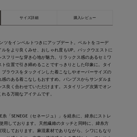
サイズ詳細
購入レビュー
パンツをインベルトつきにアップデート。ベルトをコーデ
イルをより良くみせ、おしゃれ度もUP。バックウエストに
レスフリーな穿き心地が魅力。リラックス感のあるセミワ
スト位置で引き締めることですっきりとした印象に。タイ
、ブラウスをタックインした着こなしやオーバーサイズの
れ感のある着こなしもおすすめ。パンプスからサンダルま
ンス良く合わせていただけます。スタイリング次第でオン
くれる万能なアイテムです。
E糸「SENEGE（セネージュ）」を経糸に、緯糸にストレ
麻を使用しております。天然繊維のタッチと同時に、緯糸方
実現しております。麻混素材でありながら、シワにもなり