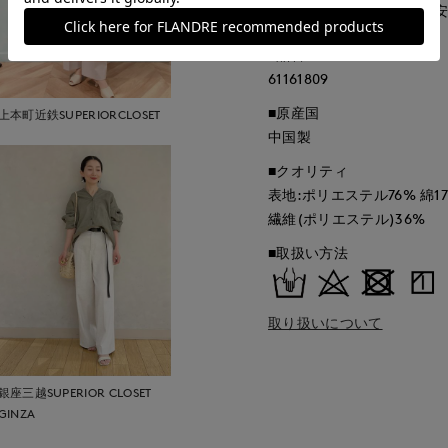
■サイズ表記はあくまで目
■品番
61161809
■原産国
上本町近鉄SUPERIORCLOSET
中国製
■クオリティ
表地:ポリエステル76% 綿
繊維(ポリエステル)36%
■取扱い方法
取り扱いについて
銀座三越SUPERIOR CLOSET
GINZA