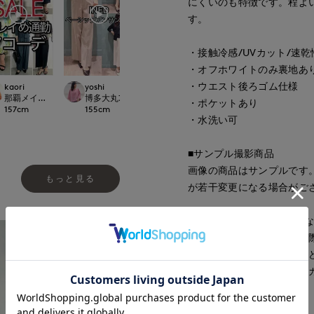
にくいのも特徴です。程よ
す。
・接触冷感/UVカット/速乾
・オフホワイトのみ裏地あ
・ウエスト後ろゴム仕様
kaori
yoshi
とがわ
fumiki
LOSET
那覇メインプレイスI.T.'S.international
博多大丸7-IDconcept.
上本町近鉄SUPERIORCLOSET
小倉井筒屋SUPERIO
・ポケットあり
157
cm
155
cm
163
cm
159
cm
・水洗い可
■サンプル撮影商品
画像の商品はサンプルです
もっと見る
が若干変更になる場合がご
■カラーについては、可能
すが、照明の関係により実
ソコン・スマートフォンな
ございます。現物と画像の
了承ください。