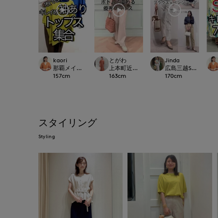
kaori
とがわ
Jinda
那覇メインプレイスI.T.'S.international
上本町近鉄SUPERIORCLOSET
広島三越SUPERIORC
157
cm
163
cm
170
cm
スタイリング
Styling