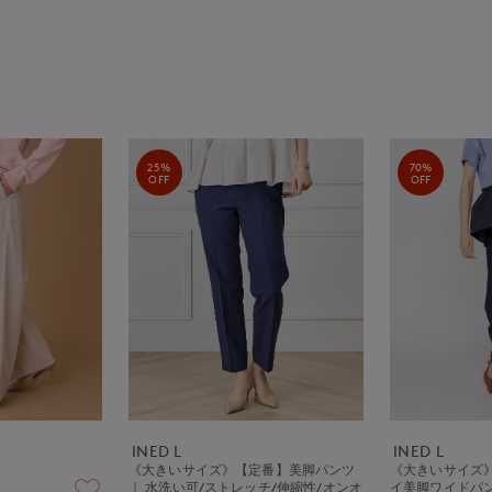
25%
70%
OFF
OFF
INED L
INED L
《大きいサイズ》【定番】美脚パンツ
《大きいサイズ
｜ 水洗い可/ストレッチ/伸縮性/オンオ
イ美脚ワイドパ