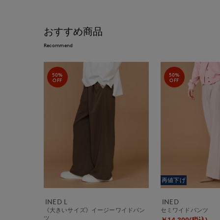
おすすめ商品
Recommend
50%
50%
OFF
OFF
再値下げ
INED L
INED
《大きいサイズ》イージーワイドパン
セミワイドパンツ
ツ
￥14,300(税込)