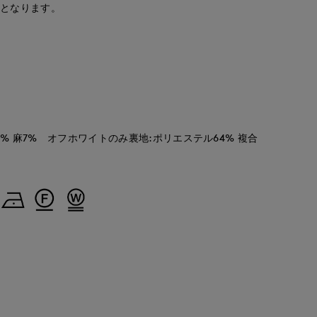
安となります。
17% 麻7% オフホワイトのみ裏地:ポリエステル64% 複合