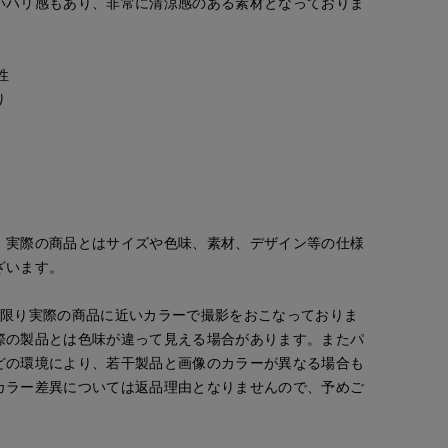
いハリ感もあり、非常に清涼感のある素材となっておりま
性
り
Jinda
kaori
fumiki
広島三越SUPERIORCLOSET
R CLOSET
那覇メインプレイスI.T.'S.international
小倉井筒屋SUPERIOR CLOSET
170
cm
157
cm
159
cm
。実際の商品とはサイズや色味、素材、デザイン等の仕様
ざいます。
な限り実際の商品に近いカラーで撮影をおこなっておりま
際の製品とは色味が違って見える場合があります。またパ
どの環境により、若干製品と画像のカラーが異なる場合も
カラー差異については返品理由となりませんので、予めご