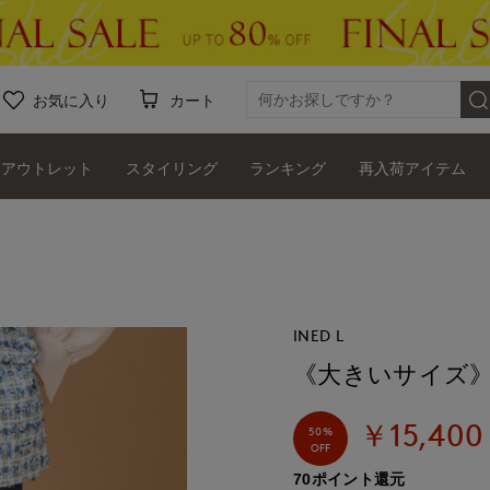
お気に入り
カート
アウトレット
スタイリング
ランキング
再入荷アイテム
INED L
《大きいサイズ
￥15,400
50%
OFF
70ポイント還元