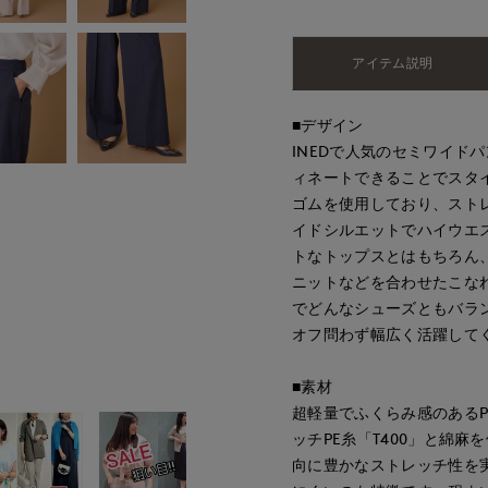
アイテム説明
■デザイン
INEDで人気のセミワイド
ィネートできることでスタ
ゴムを使用しており、スト
イドシルエットでハイウエ
トなトップスとはもちろん
ニットなどを合わせたこな
でどんなシューズともバラ
オフ問わず幅広く活躍して
■素材
超軽量でふくらみ感のあるP
ッチPE糸「T400」と綿
向に豊かなストレッチ性を