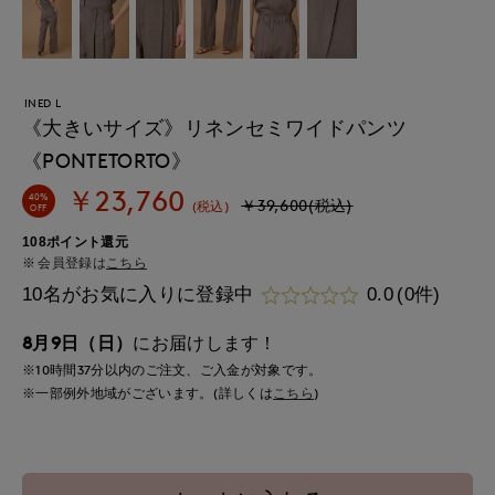
INED L
《大きいサイズ》リネンセミワイドパンツ
《PONTETORTO》
￥23,760
40%
￥39,600(税込)
(税込)
OFF
108ポイント還元
会員登録は
こちら
10名がお気に入りに登録中
0.0
(0件)
8月9日（日）
にお届けします！
※10時間
37分
以内
のご注文、ご入金が対象です。
※一部例外地域がございます。(詳しくは
こちら
)