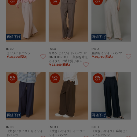
OFF
OFF
OFF
再値下げ
再値下げ
INED
INED
INED
セミワイドパンツ
リネンセミワイドパンツ《P
麻調セミワイドパンツ
ONTETORTO》｜美脚を叶え
￥14,300(税込)
￥20,790(税込)
るイタリア製上質リネン、
大人の万能ストレッチワイ
￥22,440(税込)
ド
50%
50%
30%
OFF
OFF
OFF
再値下げ
再値下げ
INED L
INED L
INED L
《大きいサイズ》セミワイ
《大きいサイズ》イージー
《大きいサイズ》麻調セミ
ドパンツ
ワイドパンツ
ワイドパンツ