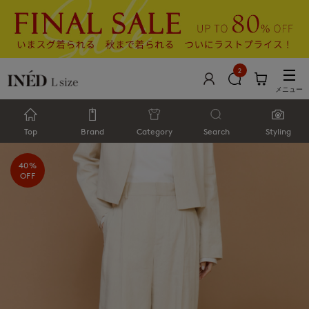
2
メニュー
Top
Brand
Category
Search
Styling
40%
OFF