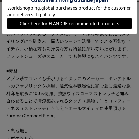
■デザイン
2タックデザインと自然に広がるセミワイドシルエットで分量
感がありつつも、ヒップ周りをコンパクトにすることで女性ら
しいメリハリのあるバランスに。ミニマルな印象でどんなスタ
イリングにも馴染み、幅広いシーンで活躍してくれる万能なア
イテム。小柄な方も高身長な方も綺麗に穿いていただけます。
フラットシューズやスニーカーでも美脚になれるパンツです。
■素材
メゾン系ブランドも手がけるイタリアのメーカー、ポンテトル
トのファブリックを採用。通気性や吸湿性に富む夏に最適な原
料麻を縦糸に100％使用、強撚ヴィスコースストレッチと組み
合わせることで清涼感あふれるタッチ（肌触り）とコンフォー
トネス（ストレッチ）も加えたオールマイティに使用頂ける
SummerCompactPlain。
・裏地無し
・ポケットあり