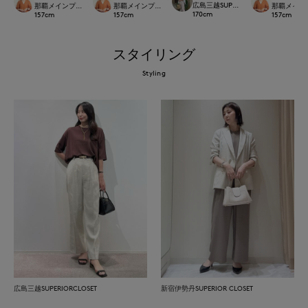
広島三越SUPERIORCLOSET
那覇メインプレイスI.T.'S.international
那覇メインプレイスI.T.'S.international
那覇メインプレイ
170
cm
157
cm
157
cm
157
cm
スタイリング
Styling
広島三越SUPERIORCLOSET
新宿伊勢丹SUPERIOR CLOSET