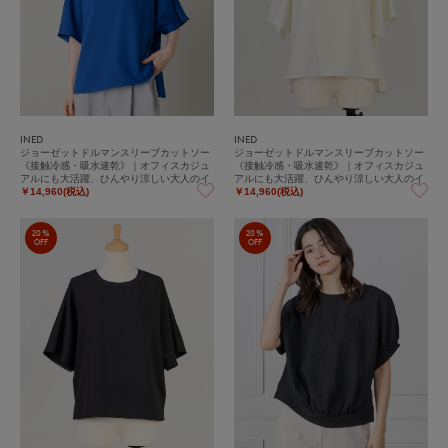
INED
INED
ジョーゼットドルマンスリーブカットソー
ジョーゼットドルマンスリーブカットソー
《接触冷感・吸水速乾》｜オフィスカジュ
《接触冷感・吸水速乾》｜オフィスカジュ
アルにも大活躍、ひんやり涼しい大人のイ
アルにも大活躍、ひんやり涼しい大人のイ
ージーケアカットソー
ージーケアカットソー
￥14,960(税込)
￥14,960(税込)
20%
20%
OFF
OFF