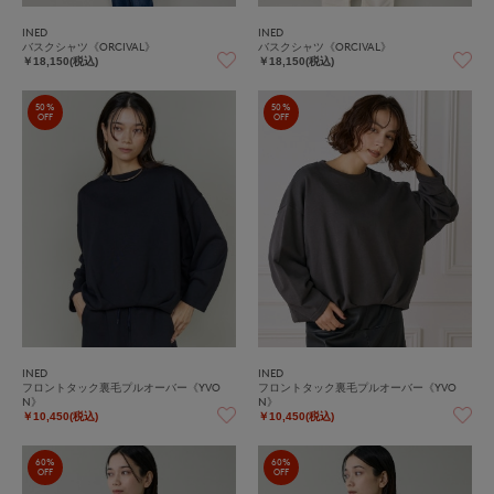
INED
INED
バスクシャツ《ORCIVAL》
バスクシャツ《ORCIVAL》
￥18,150(税込)
￥18,150(税込)
50%
50%
OFF
OFF
INED
INED
フロントタック裏毛プルオーバー《YVO
フロントタック裏毛プルオーバー《YVO
N》
N》
￥10,450(税込)
￥10,450(税込)
60%
60%
OFF
OFF