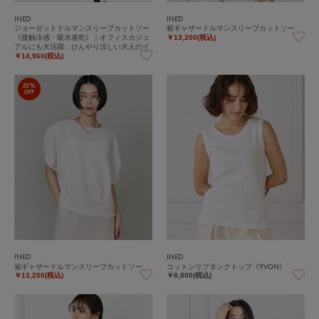
INED
INED
ジョーゼットドルマンスリーブカットソー
裾ギャザードルマンスリーブカットソー
《接触冷感・吸水速乾》｜オフィスカジュ
￥13,200(税込)
アルにも大活躍、ひんやり涼しい大人のイ
ージーケアカットソー
￥14,960(税込)
20%
OFF
INED
INED
裾ギャザードルマンスリーブカットソー
コットンリブタンクトップ《YVON》
￥13,200(税込)
￥8,800(税込)