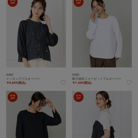
50%
60%
OFF
OFF
INED
INED
ドッキングプルオーバー
吸汗速乾ジョーゼットプルオーバー
￥8,800(税込)
￥7,480(税込)
60%
20%
OFF
OFF