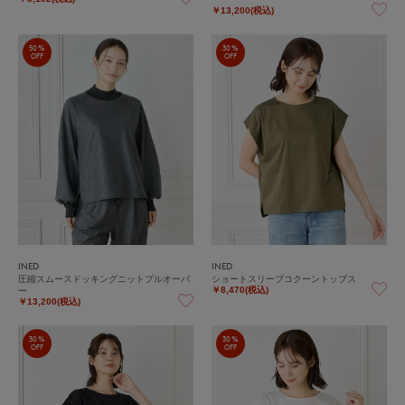
￥13,200(税込)
50%
30%
OFF
OFF
INED
INED
圧縮スムースドッキングニットプルオーバ
ショートスリーブコクーントップス
ー
￥8,470(税込)
￥13,200(税込)
30%
30%
OFF
OFF