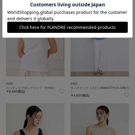
INED
INED
コットンリブタンクトップ《YVON》
タンクトップ《スビン綿MIX天竺/A-GIRL’S
》
￥8,800(税込)
￥4,620(税込)