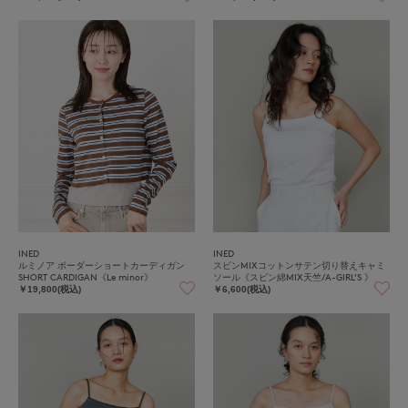
INED
INED
ルミノア ボーダーショートカーディガン
スビンMIXコットンサテン切り替えキャミ
SHORT CARDIGAN《Le minor》
ソール《スビン綿MIX天竺/A-GIRL’S 》
￥19,800(税込)
￥6,600(税込)