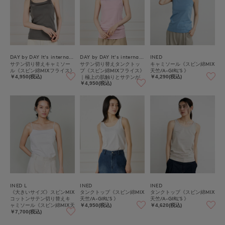
DAY by DAY It's international
DAY by DAY It's international
INED
サテン切り替えキャミソー
サテン切り替えタンクトッ
キャミソール《スビン綿MIX
ル《スビン綿MIXフライス》
プ《スビン綿MIXフライス》
天竺/A-GIRL’S 》
｜極上の肌触りとサテンが
￥4,950(税込)
￥4,290(税込)
映える上品インナー
￥4,950(税込)
INED L
INED
INED
《大きいサイズ》スビンMIX
タンクトップ《スビン綿MIX
タンクトップ《スビン綿MIX
コットンサテン切り替えキ
天竺/A-GIRL’S 》
天竺/A-GIRL’S 》
ャミソール《スビン綿MIX天
￥4,950(税込)
￥4,620(税込)
竺/A-GIRL’S 》
￥7,700(税込)