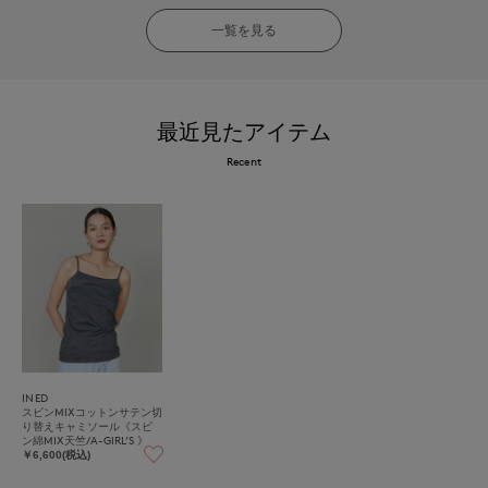
一覧を見る
最近見たアイテム
Recent
INED
スビンMIXコットンサテン切
り替えキャミソール《スビ
ン綿MIX天竺/A-GIRL’S 》
￥6,600(税込)