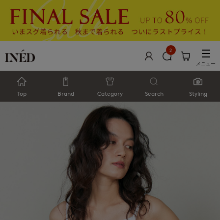
2
メニュー
Top
Brand
Category
Search
Styling