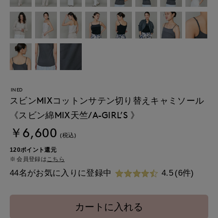
INED
スビンMIXコットンサテン切り替えキャミソール
《スビン綿MIX天竺/A-GIRL’S 》
￥6,600
(税込)
120ポイント還元
会員登録は
こちら
44名がお気に入りに登録中
4.5
(6件)
カートに入れる