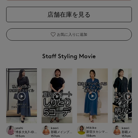
店舗在庫を見る
お気に入りに追加
Staff Styling Movie
Mikiko
yoshi
kaori
kaori
新宿タカシマヤSUPERIOR CLOSET
博多大丸7-IDconcept.
那覇メインプレイスI.T.'S.international
那覇メインプレイ
158
cm
155
cm
157
cm
157
cm