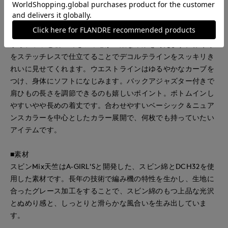
しなやかで肌触りの良いスビン綿をMIXした天竺素材のキャミ
ソール。コットン100％ながら毛羽の少ないクリアな表面感が
特徴です。前襟ぐりはサテン素材で切り替えており、トップス
からチラッと覗いてもツヤ感が上品な印象を与えます。襟ぐり
をステッチレスで仕立てることでデコルテラインをスッキリき
れいに見せてくれます。ウエストラインはゆるやかなカーブを
つけ、身体にソフトになじみます。バックアジャズター付きで
肩ひもの長さを調節できるのも嬉しいポイント。ボトムインし
やすいやや長めの着丈です。合わせやすいベーシック＆ニュア
ンスカラーを中心としたカラー展開で、何枚でも持っていたい
アイテムです。
■素材
スビンMix天竺はA-GIRL'Sと開発した、スビン綿とDCH32を使
用した素材です。長年の技術で編み機の特性を生かし、生地に
合ったグレース加工をすることで、スビン綿のもつ上品な光沢
とぬめり感と、しっとりと滑らかな風合いを生み出していま
す。