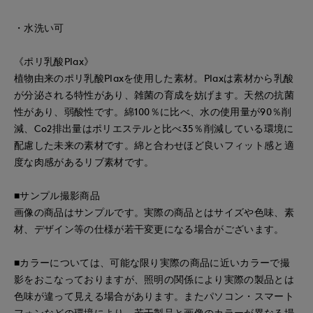
・水洗い可
《ポリ乳酸Plax》
植物由来のポリ乳酸Plaxを使用した素材。Plaxは素材から乳酸
が分泌される特性があり、雑菌の育成を妨げます。天然の抗菌
性があり、弱酸性です。綿100％に比べ、水の使用量が90％削
減、Co2排出量はポリエステルと比べ35％削減している環境に
配慮した未来の素材です。綿と合わせほど良いフィット感と適
度な肉感があるリブ素材です。
■サンプル撮影商品
画像の商品はサンプルです。実際の商品とはサイズや色味、素
材、デザイン等の仕様が若干変更になる場合がございます。
■カラーについては、可能な限り実際の商品に近いカラーで撮
影をおこなっておりますが、照明の関係により実際の製品とは
色味が違って見える場合があります。またパソコン・スマート
フォンなどの環境により、若干製品と画像のカラーが異なる場