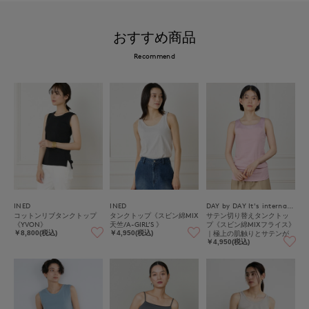
おすすめ商品
Recommend
INED
INED
DAY by DAY It's international
コットンリブタンクトップ
タンクトップ《スビン綿MIX
サテン切り替えタンクトッ
《YVON》
天竺/A-GIRL’S 》
プ《スビン綿MIXフライス》
｜極上の肌触りとサテンが
￥8,800(税込)
￥4,950(税込)
映える上品インナー
￥4,950(税込)