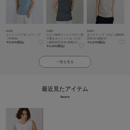
INED
INED
INED
コットンリブタンクトップ
スビンMIXコットンサテン切
タンクトップ《スビン綿MIX
《YVON》
り替えキャミソール《スビ
天竺/A-GIRL’S 》
ン綿MIX天竺/A-GIRL’S 》
￥8,800(税込)
￥4,620(税込)
￥6,600(税込)
一覧を見る
最近見たアイテム
Recent