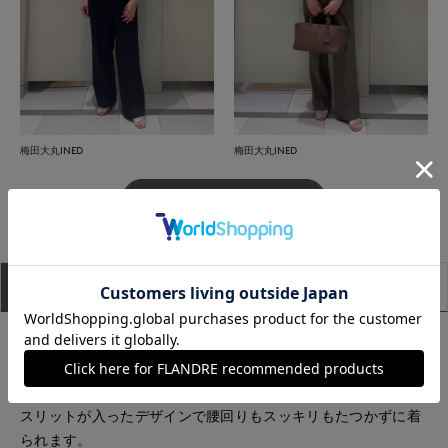
梅田大丸INED
梅田大丸INED
もっと見る
アイテム説明
サイズ詳細
購入レビュー
インナーとして程よい襟ぐりのバランスに優れ、一枚で着用し
た際も大き過ぎないシルエットが魅力のタンクトップデザイン
です。リブ素材で心地よく体にフィット。裾は前後差があり、
スリットが入ったデザインで腰回りもスッキリもたつかずに着
られます。