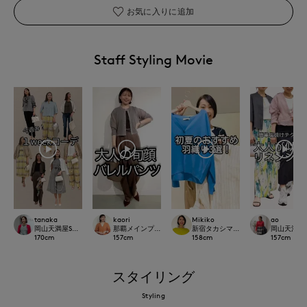
お気に入りに追加
Staff Styling Movie
tanaka
kaori
Mikiko
ao
岡山天満屋SUPERIORCLOSET
那覇メインプレイスI.T.'S.international
新宿タカシマヤSUPERIOR CLOSET
岡山天満屋SU
170
cm
157
cm
158
cm
157
cm
スタイリング
Styling