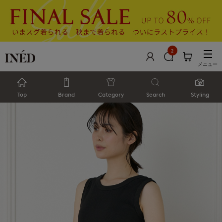
2
メニュー
Top
Brand
Category
Search
Styling