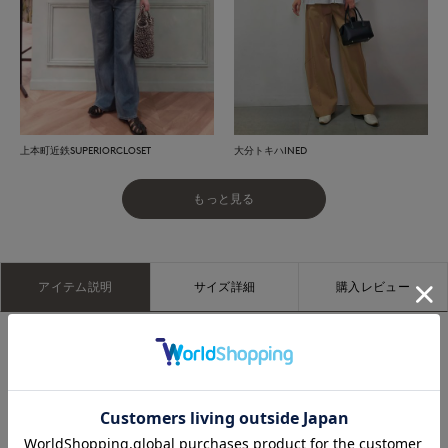
上本町近鉄SUPERIORCLOSET
大分トキハINED
もっと見る
アイテム説明
サイズ詳細
購入レビュー
しなやかで肌触りの良いスビン綿をMIXした天竺素材を使用し
ています。コットン100％で肌に優しく、しっとりとした素材
感が特徴です。毛羽立ちが少なくクリアな表面感も魅力です。
襟ぐりはまっすぐに見える浅めの開きで、胸元をしっかり隠し
てくれるデザイン。キレイ見えするタンクトップとして、どん