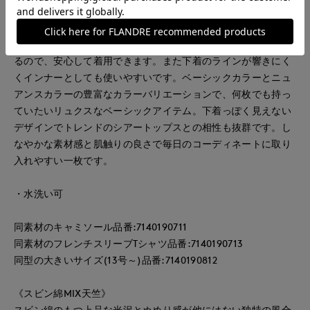
なシーンでも活躍します。やや長めの着丈で、しゃがんでも裾
が出にくく、お腹まわりをしっかり体型カバーしてくれます。
華奢な肩ひものタンクトップながら下着の肩ひもは隠してくれ
るので、安心して着用できます。また下着のラインが響きにく
くインナーとしても使いやすいです。ベーシックカラーとニュ
アンスカラーの豊富なカラーバリエーションで、何枚でも持っ
ていたいリュクスなベーシックアイテム。下着っぽく見えない
デザインでトレンドのシアートップスとの相性も抜群です。し
なやかな素材感と肌触りの良さで毎日のコーディネートに取り
入れやすい一枚です。
・水洗い可
同素材のキャミソール品番:7140190711
同素材のフレンチスリーブTシャツ品番:7140190713
同型の大きいサイズ(13号～)品番:7140190812
《スビン綿MIX天竺》
スビン綿のもつ上品な光沢とぬめり感が他にはない独特の風合