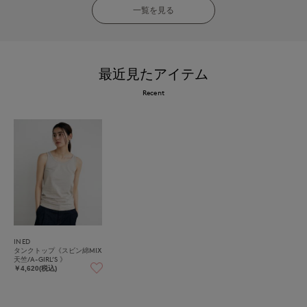
一覧を見る
最近見たアイテム
Recent
INED
タンクトップ《スビン綿MIX
天竺/A-GIRL’S 》
￥4,620(税込)