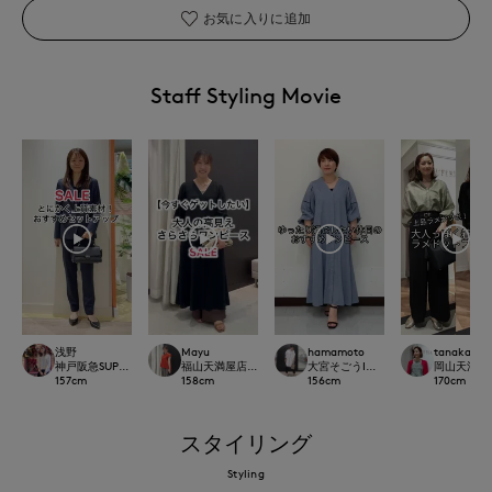
お気に入りに追加
Staff Styling Movie
浅野
Mayu
hamamoto
tanaka
神戸阪急SUPERIORCLOSET
福山天満屋店INED/7-IDconcept./Maglie
大宮そごうINED
岡山天満屋SU
157
cm
158
cm
156
cm
170
cm
スタイリング
Styling