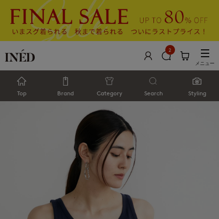
2
メニュー
Top
Brand
Category
Search
Styling