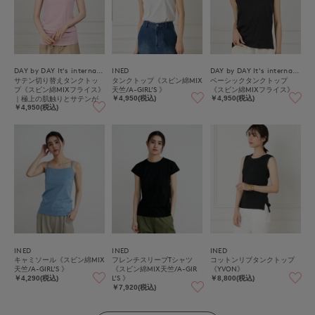
DAY by DAY It's international
INED
DAY by DAY It's international
サテン切り替えタンクトッ
タンクトップ《スビン綿MIX
ベーシックタンクトップ
プ《スビン綿MIXフライス》
天竺/A-GIRL’S 》
《スビン綿MIXフライス》
｜極上の肌触りとサテンが
￥4,950(税込)
￥4,950(税込)
映える上品インナー
￥4,950(税込)
INED
INED
INED
キャミソール《スビン綿MIX
フレンチスリーブTシャツ
コットンリブタンクトップ
天竺/A-GIRL’S 》
《スビン綿MIX天竺/A-GIR
《YVON》
L’S 》
￥4,290(税込)
￥8,800(税込)
￥7,920(税込)