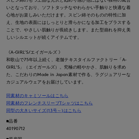
いとなっており、ソフトタッチなやわらかい手触りと快適な着
心地がお楽しみいただけます。スビン綿そのものの特性に加
え、生地の表面にはしっとりと滑らかになる加工をプラスする
ことで、やさしい肌触りが長続きします。また型崩れを抑え美
しいシルエットが続くアイテムです。
《A-GIRL’S/エイガールズ 》
和歌山で75年以上続く、老舗テキスタイルファクトリー「A-
GIRL'S」（エイガールズ）。究極の軽やかさ、肌触りを求め
た、こだわりのMade in Japan素材で作る、ラグジュアリーな
カジュアルウェアをお届けしています。
同素材のキャミソールはこちら
同素材のフレンチスリーブTシャツはこちら
同型の大きいサイズ(13号～)はこちら
■品番
40190712
■原産国