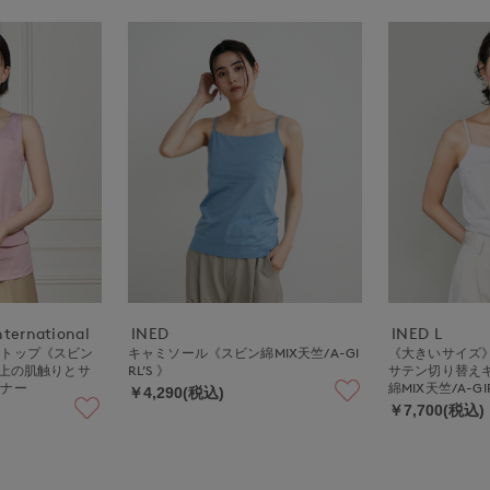
nternational
INED
INED L
クトップ《スビン
キャミソール《スビン綿MIX天竺/A-GI
《大きいサイズ》
極上の肌触りとサ
RL’S 》
サテン切り替え
ンナー
綿MIX天竺/A-GIR
￥4,290(税込)
￥7,700(税込)