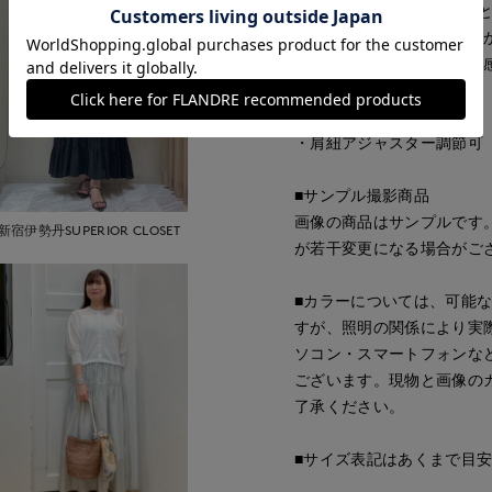
スビンMix天竺はA-GIR
の技術で編み機の特性を生
のもつ上品な光沢とぬめり
・水洗い可
・肩紐アジャスター調節可
■サンプル撮影商品
画像の商品はサンプルです
新宿伊勢丹SUPERIOR CLOSET
が若干変更になる場合がご
■カラーについては、可能
すが、照明の関係により実
ソコン・スマートフォンな
ございます。現物と画像の
了承ください。
■サイズ表記はあくまで目