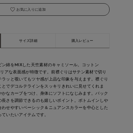
お気に入りに追加
サイズ詳細
購入レビュー
ビン綿をMIXした天竺素材のキャミソール。コットン
fumiki
fumiki
yoshi
e
CLOSET
小倉井筒屋SUPERIOR CLOSET
小倉井筒屋SUPERIOR CLOSET
博多大丸7-IDconcept.
クリアな表面感が特徴です。前襟ぐりはサテン素材で切り
159
cm
159
cm
155
cm
チラッと覗いてもツヤ感が上品な印象を与えます。襟ぐり
ことでデコルテラインをスッキリきれいに見せてくれま
やかなカーブをつけ、身体にソフトになじみます。バック
の長さを調節できるのも嬉しいポイント。ボトムインしや
合わせやすいベーシック＆ニュアンスカラーを中心とした
っていたいアイテムです。