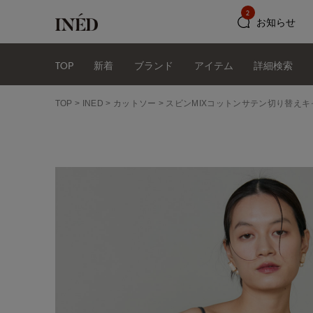
2
お知らせ
TOP
新着
ブランド
アイテム
詳細検索
TOP
INED
カットソー
スビンMIXコットンサテン切り替えキャミ