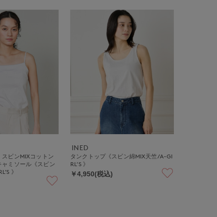
INED
スビンMIXコットン
タンクトップ《スビン綿MIX天竺/A-GI
キャミソール《スビン
RL’S 》
L’S 》
￥4,950(税込)