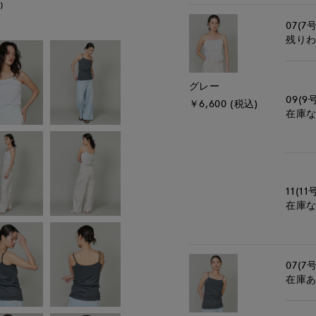
)
モデル身長:165cm
07(7号
残り
グレー
09(9
￥6,600 (税込)
在庫
11(11
在庫
07(7号
在庫