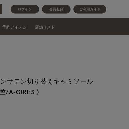
ログイン
会員登録
ご利用ガイド
予約アイテム
店舗リスト
トンサテン切り替えキャミソール
A-GIRL’S 》