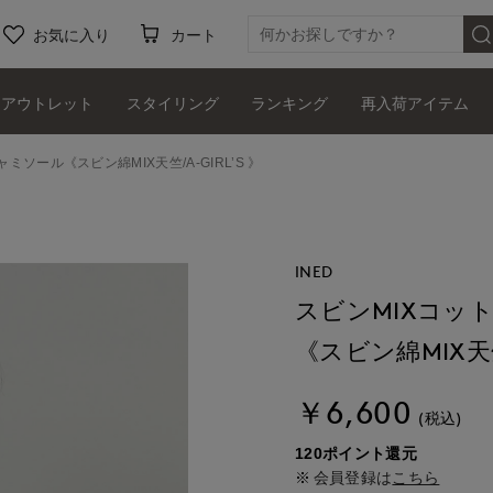
お気に入り
カート
アウトレット
スタイリング
ランキング
再入荷アイテム
ソール《スビン綿MIX天竺/A-GIRL’S 》
INED
スビンMIXコッ
《スビン綿MIX天竺/
￥6,600
(税込)
120ポイント還元
会員登録は
こちら