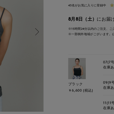
43名がお気に入りに登録中
8月8日（土）
にお届
※15時間
24分
以内
のご注文、ご
※一部例外地域がございます。(
07(7号
在庫
09(9
ブラック
在庫
￥6,600 (税込)
11(11
在庫