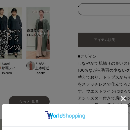
アイテム説明
■デザイン
しなやかで肌触りの良いス
kaori
とがわ
Mayu
Jinda
OR CLOSET
那覇メインプレイスI.T.'S.international
上本町近鉄SUPERIORCLOSET
福山天満屋店INED/7-IDconcept./Magli
広島三越SUPERIOR
100％ながら毛羽の少ない
157
cm
163
cm
158
cm
170
cm
替えており、トップスから
をステッチレスで仕立てる
す。ウエストラインはゆる
アジャズター付きで肩ひも
もっと見る
すいやや長めの着丈です。
カラー展開で、何枚でも持
■素材