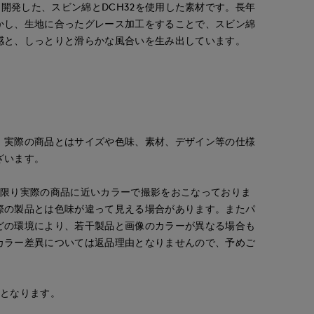
L'Sと開発した、スビン綿とDCH32を使用した素材です。長年
かし、生地に合ったグレース加工をすることで、スビン綿
感と、しっとりと滑らかな風合いを生み出しています。
。実際の商品とはサイズや色味、素材、デザイン等の仕様
ざいます。
な限り実際の商品に近いカラーで撮影をおこなっておりま
際の製品とは色味が違って見える場合があります。またパ
どの環境により、若干製品と画像のカラーが異なる場合も
カラー差異については返品理由となりませんので、予めご
安となります。