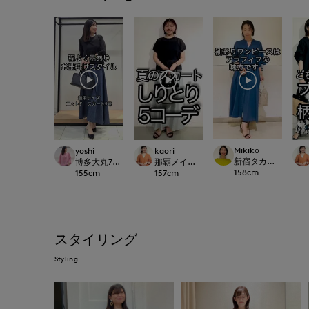
Mikiko
yoshi
kaori
新宿タカシマヤSUPERI
博多大丸7-IDconcept.
那覇メインプレイスI.T.'S.international
158
cm
155
cm
157
cm
スタイリング
Styling