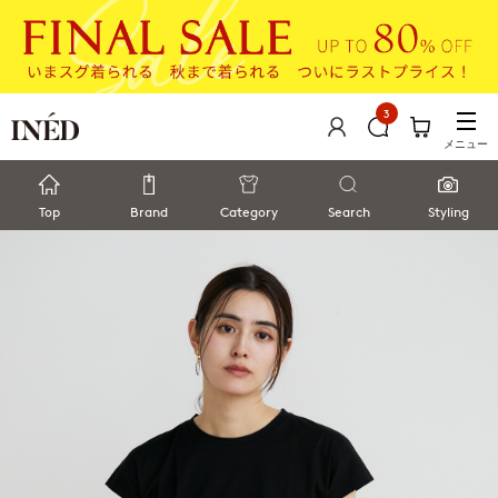
3
メニュー
Top
Brand
Category
Search
Styling