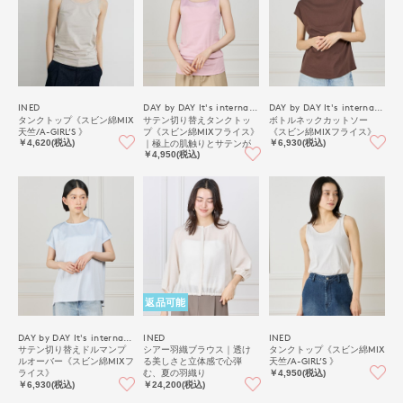
INED
DAY by DAY It's international
DAY by DAY It's international
タンクトップ《スビン綿MIX
サテン切り替えタンクトッ
ボトルネックカットソー
天竺/A-GIRL’S 》
プ《スビン綿MIXフライス》
《スビン綿MIXフライス》
｜極上の肌触りとサテンが
￥4,620(税込)
￥6,930(税込)
映える上品インナー
￥4,950(税込)
返品可能
DAY by DAY It's international
INED
INED
サテン切り替えドルマンプ
シアー羽織ブラウス｜透け
タンクトップ《スビン綿MIX
ルオーバー《スビン綿MIXフ
る美しさと立体感で心弾
天竺/A-GIRL’S 》
ライス》
む、夏の羽織り
￥4,950(税込)
￥6,930(税込)
￥24,200(税込)