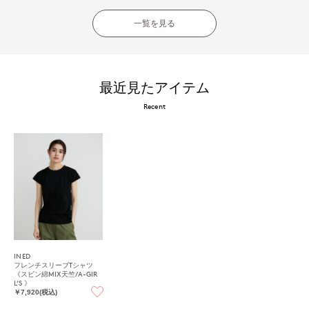
一覧を見る
最近見たアイテム
Recent
INED
フレンチスリーブTシャツ
《スビン綿MIX天竺/A-GIR
L’S 》
￥7,920(税込)