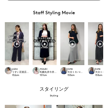
Staff Styling Movie
yuka
mizuki
kote
kote
うすい百貨店SUPERIOR CLOSET
札幌丸井今井SUPERIOR CLOSET
大分トキハINED
大分トキハI
152
cm
157
cm
153
cm
153
cm
スタイリング
Styling