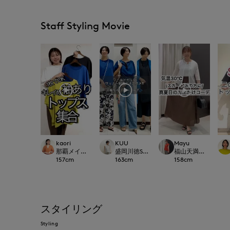
Staff Styling Movie
kaori
KUU
Mayu
那覇メインプレイスI.T.'S.international
盛岡川徳SUPERIOR CLOSET
福山天満屋店INED/7-I
157
cm
163
cm
158
cm
スタイリング
Styling