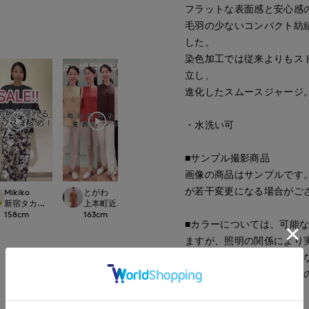
フラットな表面感と安心感
毛羽の少ないコンパクト紡
した。
染色加工では従来よりもス
立し、
進化したスムースジャージ
・水洗い可
■サンプル撮影商品
画像の商品はサンプルです
が若干変更になる場合がご
Mikiko
Mikiko
とがわ
Mayu
新宿タカシマヤSUPERIOR CLOSET
Dconcept./Maglie
新宿タカシマヤSUPERIOR CLOSET
上本町近鉄SUPERIORCLOSET
福山天満屋店INED/7-
158
cm
158
cm
163
cm
158
cm
■カラーについては、可能
ますが、照明の関係により
パソコン・スマートフォン
もございます。現物と画像
もっと見る
ご了承ください。