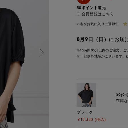
56ポイント還元
会員登録は
こちら
71名がお気に入りに登録中
8月9日（日）
にお届
※10時間
05分
以内
のご注文、ご
※一部例外地域がございます。(
09(9
在庫
ブラック
￥12,320 (税込)