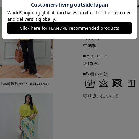
■サイズ表記はあくまで目
■品番
62190019
■原産国
中国製
■クオリティ
綿100%
■取扱い方法
上本町近鉄SUPERIORCLOSET
取り扱いについて