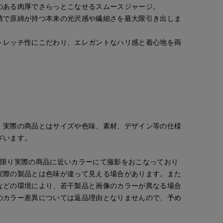
のある肉厚でさらっとこなせるスムースジャージ。
績で原綿が持つ本来の光沢感や繊細さを最大限引き出しま
トレッチ性にこだわり、エレガントなハリ感と着心地を両
。
。実際の商品とはサイズや色味、素材、デザイン等の仕様
ざいます。
Jinda
morimoto
とがわ
広島三越SUPERIORCLOSET
IDconcept./Maglie
広島三越SUPERIORCLOSET
上本町近鉄SUPERIORCLOSET
170
cm
158
cm
163
cm
な限り実際の商品に近いカラーにて撮影をおこなっており
実際の製品とは色味が違って見える場合があります。また
などの環境により、若干製品と画像のカラーが異なる場合
のカラー差異については返品理由となりませんので、予め