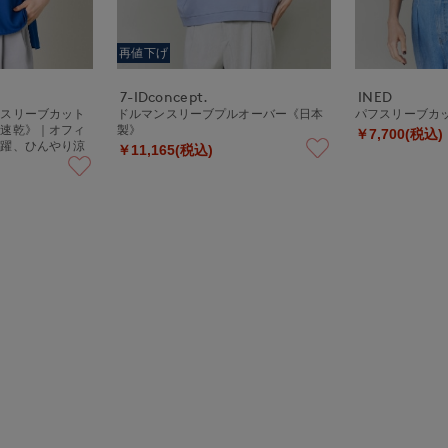
再値下げ
7-IDconcept.
INED
ンスリーブカット
ドルマンスリーブプルオーバー《日本
パフスリーブカ
水速乾》｜オフィ
製》
￥7,700(税込)
活躍、ひんやり涼
￥11,165(税込)
ケアカットソー