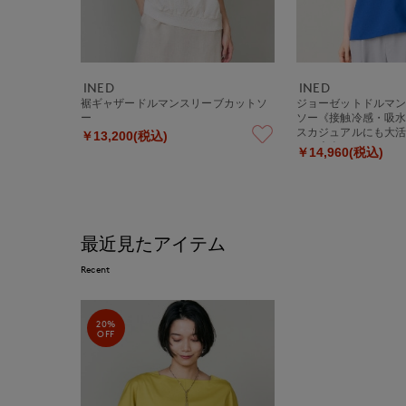
INED
INED
裾ギャザードルマンスリーブカットソ
ジョーゼットドルマ
ー
ソー《接触冷感・吸
スカジュアルにも大
￥13,200(税込)
しい大人のイージー
￥14,960(税込)
最近見たアイテム
Recent
20%
OFF