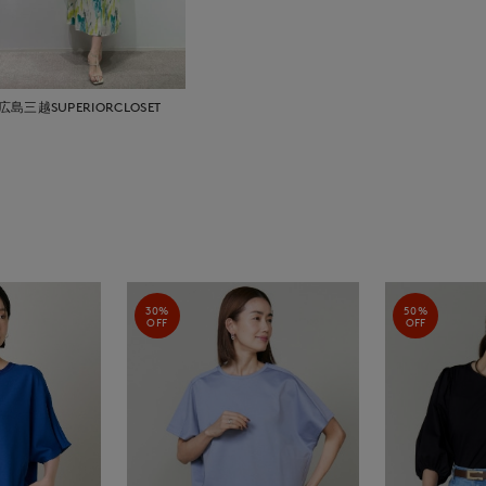
広島三越SUPERIORCLOSET
30%
50%
OFF
OFF