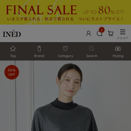
2
メニュー
Top
Brand
Category
Search
Styling
50%
OFF