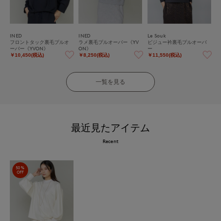
INED
INED
Le Souk
フロントタック裏毛プルオ
ラメ裏毛プルオーバー《YV
ビジュー衿裏毛プルオーバ
ーバー《YVON》
ON》
ー
￥10,450(税込)
￥8,250(税込)
￥11,550(税込)
一覧を見る
最近見たアイテム
Recent
50%
OFF