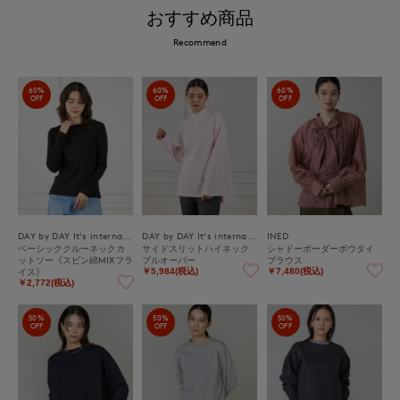
おすすめ商品
Recommend
60%
60%
60%
OFF
OFF
OFF
DAY by DAY It's international
DAY by DAY It's international
INED
ベーシッククルーネックカ
サイドスリットハイネック
シャドーボーダーボウタイ
ットソー《スビン綿MIXフラ
プルオーバー
ブラウス
イス》
￥5,984(税込)
￥7,480(税込)
￥2,772(税込)
50%
50%
50%
OFF
OFF
OFF