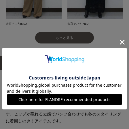
大宮そごうINED
大宮そごうINED
もっと見る
アイテム説明
サイズ詳細
購入レビュー
■デザイン
前見頃と袖に異素材の圧縮スムース生地をドッキングしたデザ
イン。ゆったりとした贅沢なサイジングでパフスリーブが女性
らしく品のある印象。ニット部分は柔らかなタッチのウール混
を使用している為、チクチクするストレスもなく着用できま
す。ヒップが隠れる丈感でパンツ合わせでも冬のスタイリング
に着回しのきくアイテムです。