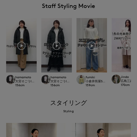
Staff Styling Movie
Jinda
hamamoto
hamamoto
fumiki
広島三越SUP
大宮そごうINED
大宮そごうINED
小倉井筒屋SUPERIOR CLOSET
170
cm
156
cm
156
cm
159
cm
スタイリング
Styling