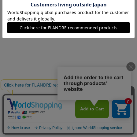
09(9号)
在庫なし
11(11号)
残り1点