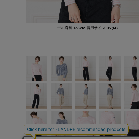
モデル身長:168cm
着用サイズ:09(M)