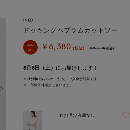
INED
ドッキングペプラムカットソー
￥6,380
60%
(税込)
￥15,950(税込)
OFF
8月8日（土）
にお届けします！
※9時間
02分
以内
のご注文、ご入金が対象です。
※一部例外地域がございます。
11(11号)
在庫なし