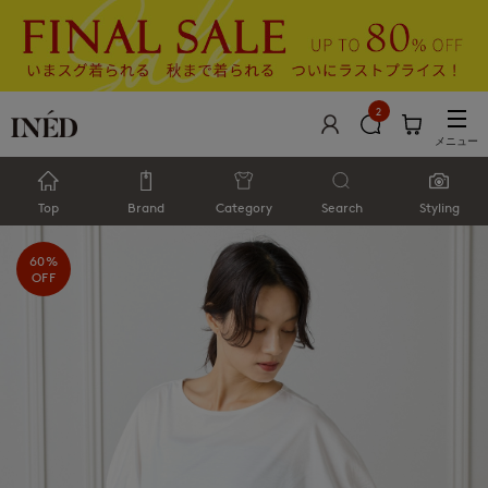
2
メニュー
Top
Brand
Category
Search
Styling
60%
OFF