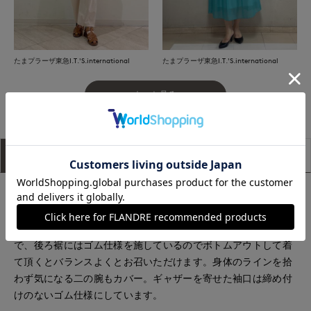
たまプラーザ東急I.T.'S.international
たまプラーザ東急I.T.'S.international
もっと見る
アイテム説明
サイズ詳細
購入レビュー
■デザイン
光沢感のあるきれいな表面感が特徴のテンセルコットン素材を
使用したプルオーバー。ネックは開き過ぎないボートネック
で、後ろ裾にはゴム仕様を施しているのでボトムアウトして着
て頂くとバランスよくとお召いただけます。身体のラインを拾
わず気になる二の腕もカバー。ギャザーを寄せた袖口は締め付
けのないゴム仕様にしています。