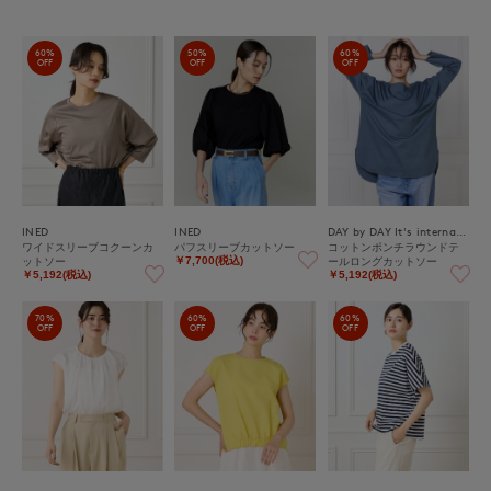
60%
50%
60%
OFF
OFF
OFF
INED
INED
DAY by DAY It's international
ワイドスリーブコクーンカ
パフスリーブカットソー
コットンポンチラウンドテ
ットソー
ールロングカットソー
￥7,700(税込)
￥5,192(税込)
￥5,192(税込)
70%
60%
60%
OFF
OFF
OFF