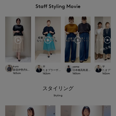
Staff Styling Movie
kuro
平
yama
平
新宿伊勢丹SUPERIOR CLOSET
たまプラーザ東急I.T.'S.international
日本橋高島屋SC SUPERIOR CLOSET
たまプラーザ東急
165
cm
162
cm
160
cm
162
cm
スタイリング
Styling