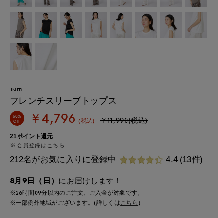
INED
フレンチスリーブトップス
￥4,796
60%
￥11,990(税込)
(税込)
OFF
21ポイント還元
会員登録は
こちら
212名がお気に入りに登録中
4.4
(13件)
8月9日（日）
にお届けします！
※26時間
09分
以内
のご注文、ご入金が対象です。
※一部例外地域がございます。(詳しくは
こちら
)