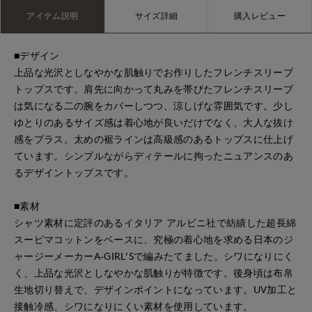
アイテム説明
サイズ詳細
購入レビュー
■デザイン
上品な光沢としなやかな肌触りでお作りしたフレンチスリーブ
トップスです。肩先に向かって丸みを帯びたフレンチスリーブ
は気になる二の腕をカバーしつつ、涼しげな雰囲気です。少し
ゆとりのあるサイズ感は着心地が良いだけでなく、大人な抜け
感をプラス。太めの裾ラインは高級感のあるトップスに仕上げ
ています。シンプルながらディテールに拘ったニュアンスのあ
るデザイントップスです。
■素材
シャツ素材に定評のあるイタリア アルビニ社で紡績した超長綿
スーピマコットンをベースに、究極の着心地を求める日本のジ
ャージーメーカーA-GIRL'Sで編みたてました。シワになりにく
く、上品な光沢としなやかな肌触りが特徴です。後身頃は布帛
生地切り替えで、デザインポイントになっています。UV加工と
接触冷感、シワになりにくい素材を使用しています。