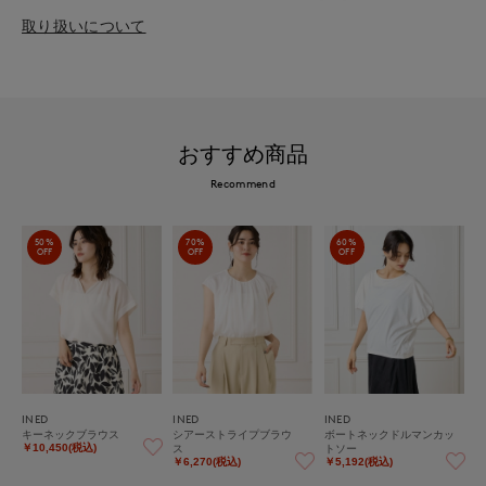
取り扱いについて
おすすめ商品
Recommend
50%
70%
60%
OFF
OFF
OFF
INED
INED
INED
キーネックブラウス
シアーストライプブラウ
ボートネックドルマンカッ
ス
トソー
￥10,450(税込)
￥6,270(税込)
￥5,192(税込)