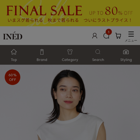
3
メニュー
Top
Brand
Category
Search
Styling
60%
OFF