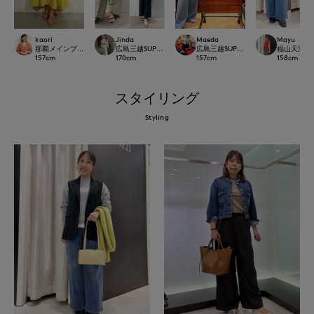
kaori
Jinda
Maeda
Mayu
那覇メインプレイスI.T.'S.international
広島三越SUPERIORCLOSET
広島三越SUPERIORCLOSET
福山天満屋店IN
157
cm
170
cm
157
cm
158
cm
スタイリング
Styling