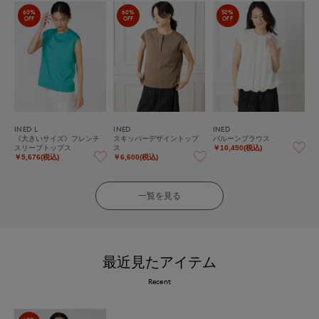
60%
60%
50%
OFF
OFF
OFF
INED L
INED
INED
《大きいサイズ》フレンチ
スキッパーデザイントップ
バルーンブラウス
スリーブトップス
ス
￥10,450(税込)
￥5,676(税込)
￥6,600(税込)
一覧を見る
最近見たアイテム
Recent