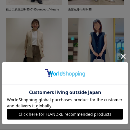
福山天満屋店INED/7-IDconcept./Maglie
函館丸井今井INED
盛岡川徳SUPERIOR CLOSET
神戸阪急SUPERIORCLOSET
もっと見る