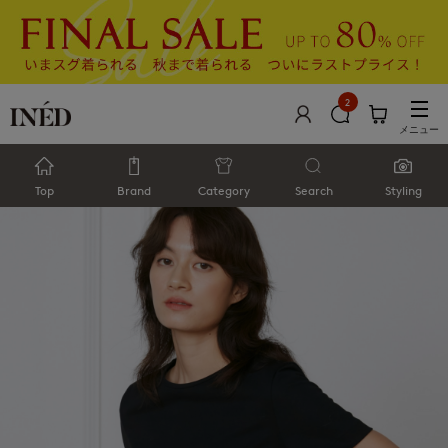
2
メニュー
Top
Brand
Category
Search
Styling