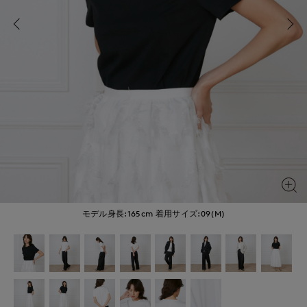
モデル身長:165cm
着用サイズ:09(M)