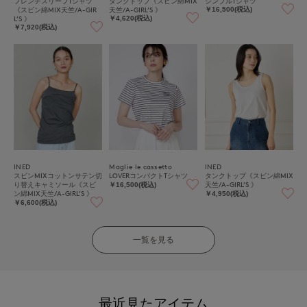
フレンチスリーブTシャツ
タンクトップ《スビン綿MIX
シンプルTシャツ
《スビン綿MIX天竺/A-GIR
天竺/A-GIRL’S 》
￥16,500(税込)
L’S 》
￥4,620(税込)
￥7,920(税込)
INED
Maglie le cassetto
INED
スビンMIXコットンサテン切
LOVERコンパクトTシャツ
タンクトップ《スビン綿MIX
り替えキャミソール《スビ
天竺/A-GIRL’S 》
￥16,500(税込)
ン綿MIX天竺/A-GIRL’S 》
￥4,950(税込)
￥6,600(税込)
一覧を見る
最近見たアイテム