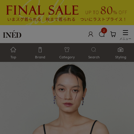
2
メニュー
Top
Brand
Category
Search
Styling