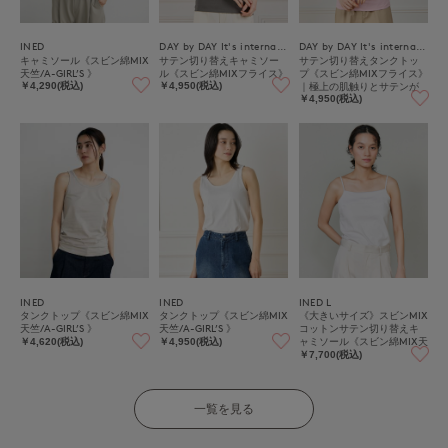
INED
DAY by DAY It's international
DAY by DAY It's international
キャミソール《スビン綿MIX
サテン切り替えキャミソー
サテン切り替えタンクトッ
天竺/A-GIRL’S 》
ル《スビン綿MIXフライス》
プ《スビン綿MIXフライス》
｜極上の肌触りとサテンが
￥4,290(税込)
￥4,950(税込)
映える上品インナー
￥4,950(税込)
INED
INED
INED L
タンクトップ《スビン綿MIX
タンクトップ《スビン綿MIX
《大きいサイズ》スビンMIX
天竺/A-GIRL’S 》
天竺/A-GIRL’S 》
コットンサテン切り替えキ
ャミソール《スビン綿MIX天
￥4,620(税込)
￥4,950(税込)
竺/A-GIRL’S 》
￥7,700(税込)
一覧を見る