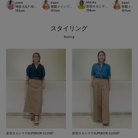
Mikiko
yoshi
kaori
kaori
新宿タカシマヤSUPERIOR CLOSET
博多大丸7-IDconcept.
那覇メインプレイスI.T.'S.international
那覇メインプレイ
158
cm
155
cm
157
cm
157
cm
スタイリング
Styling
新宿タカシマヤSUPERIOR CLOSET
新宿タカシマヤSUPERIOR CLOSET