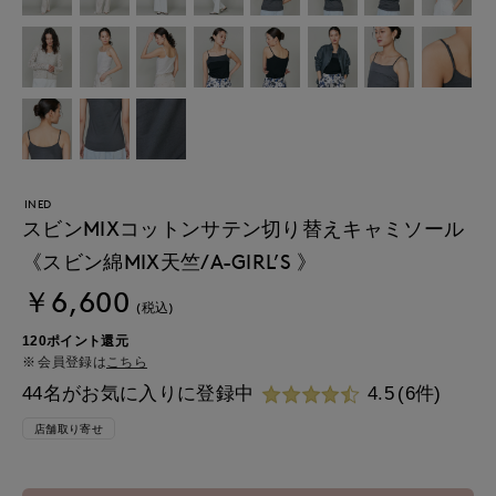
INED
スビンMIXコットンサテン切り替えキャミソール
《スビン綿MIX天竺/A-GIRL’S 》
￥6,600
(税込)
120ポイント還元
会員登録は
こちら
44名がお気に入りに登録中
4.5
(6件)
店舗取り寄せ