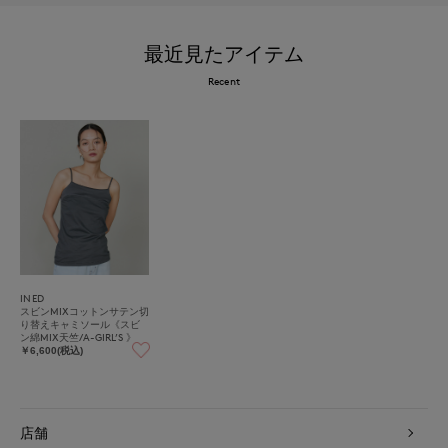
最近見たアイテム
Recent
INED
スビンMIXコットンサテン切
り替えキャミソール《スビ
ン綿MIX天竺/A-GIRL’S 》
￥6,600(税込)
店舗