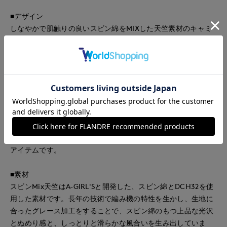
■デザイン
しなやかで肌触りの良いスビン綿をMIXした天竺素材のキャミ
ソール。コットン100％ながら毛羽の少ないクリアな表面感が
特徴です。前襟ぐりはサテン素材で切り替えており、トップス
からチラッと覗いてもツヤ感が上品な印象を与えます。襟ぐり
をステッチレスで仕立てることでデコルテラインをスッキリき
れいに見せてくれます。ウエストラインはゆるやかなカーブを
つけ、身体にソフトになじみます。バックアジャズター付きで
肩ひもの長さを調節できるのも嬉しいポイント。ボトムインし
やすいやや長めの着丈です。合わせやすいベーシック＆ニュア
ンスカラーを中心としたカラー展開で、何枚でも持っていたい
アイテムです。
■素材
スビンMix天竺はA-GIRL'Sと開発した、スビン綿とDCH32を使
用した素材です。長年の技術で編み機の特性を生かし、生地に
合ったグレース加工をすることで、スビン綿のもつ上品な光沢
とぬめり感と、しっとりと滑らかな風合いを生み出していま