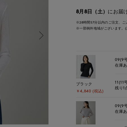
8月8日（土）
にお届
※28時間
57分
以内
のご注文、ご
※一部例外地域がございます。(
09(9
在庫
11(11
ブラック
残り1
￥4,840 (税込)
09(9
在庫