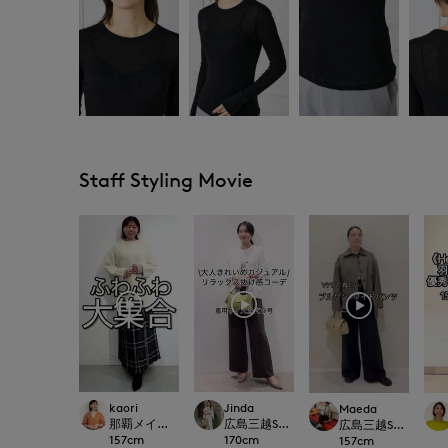
Staff Styling Movie
kaori
Jinda
Maeda
那覇メインプレイスI.T.'S.international
広島三越SUPERIORCLOSET
広島三越SUPERIORC
157
cm
170
cm
157
cm