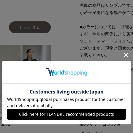
画像の商品はサンプルです
が若干変更になる場合がご
■カラーについては、可能
もっと見る
すが、照明の関係により実
ソコン・スマートフォンな
ございます。現物と画像の
了承ください。
■サイズ表記はあくまで目
■品番
53190005
■原産国
中国
■クオリティ
銀座三越SUPERIOR CLOSET
綿50% レーヨン50%
GINZA