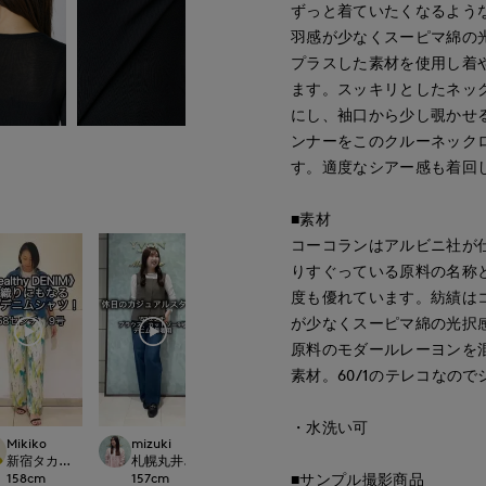
ずっと着ていたくなるよう
羽感が少なくスーピマ綿の
プラスした素材を使用し着
ます。スッキリとしたネッ
にし、袖口から少し覗かせ
ンナーをこのクルーネック
す。適度なシアー感も着回
■素材
コーコランはアルビニ社が仕
りすぐっている原料の名称
度も優れています。紡績は
が少なくスーピマ綿の光択
原料のモダールレーヨンを
素材。60/1のテレコなの
・水洗い可
Mikiko
mizuki
ao
mizuki
LOSET
新宿タカシマヤSUPERIOR CLOSET
札幌丸井今井SUPERIOR CLOSET
岡山天満屋SUPERIORCLOSET
札幌丸井今井SUPER
■サンプル撮影商品
158
cm
157
cm
157
cm
157
cm