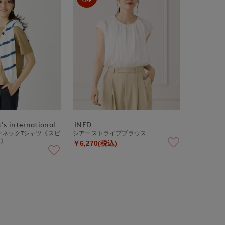
's international
INED
ーネックTシャツ《スビ
シアーストライプブラウス
ス》
￥6,270(税込)