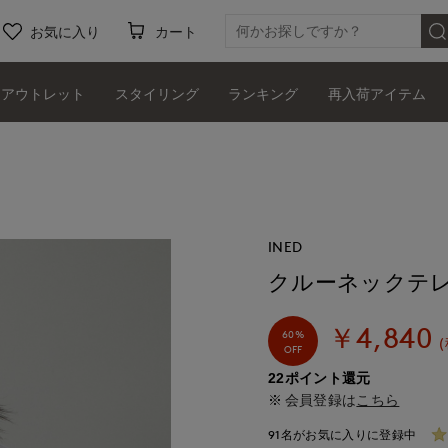
お気に入り
カート
アウトレット
スタイリング
ランキング
再入荷アイテム
INED
クルーネックテ
￥4,840
60%
OFF
22ポイント還元
会員登録は
こちら
91名がお気に入りに登録中