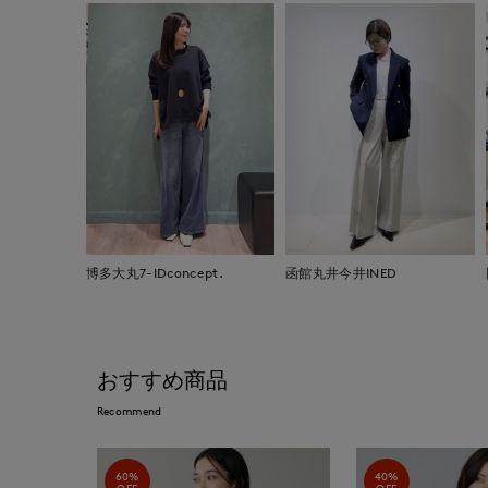
博多大丸7-IDconcept.
函館丸井今井INED
おすすめ商品
Recommend
60%
40%
OFF
OFF