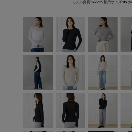
モデル身長:166cm
着用サイズ:09(M