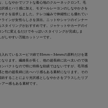
な、しなやかでソフトな着心地のクルーネックロンT。毛
光択感とハリ感に加え、モダールレーヨンのしなやかさを
やすさを追求しました。テレコ編みで伸縮性にも優れてい
クラインが女性らしさを演出。ニットやシャツのインナー
るスタイリングがおすすめです。ジャケットやカーデのイ
ロンTに変えるだけで今っぽいスタイリングが完成しま
しがしやすい万能カットソーです。
入れているスーピマ綿で35mm～36mmの原料だけを選
となります。繊維長が長く、他の超長綿に比べ太いので強
コンパクトなので特に特殊な紡績ではないですが、毛羽感
感と他の超長綿に比べハリ感もある素材になります。その
混紡することにより光沢感としなやかさをプラスしたリブ
でシアー感もある素材です。
ao
yoshi
ERI
IOR CLOSET
岡山天満屋SUPERIORCLOSET
博多大丸7-IDconcept.
函館丸井今井INED
157
cm
155
cm
158
cm