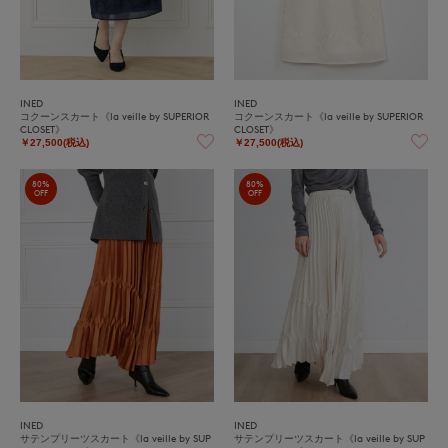
INED
INED
コクーンスカート《la veille by SUPERIOR
コクーンスカート《la veille by SUPERIOR
CLOSET》
CLOSET》
￥27,500(税込)
￥27,500(税込)
80%
80%
OFF
OFF
INED
INED
サテンプリーツスカート《la veille by SUP
サテンプリーツスカート《la veille by SUP