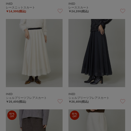
INED
INED
レースニットスカート
レーススカート
￥14,300(税込)
￥24,200(税込)
INED
INED
シェルプリーツフレアスカート
シェルプリーツフレアスカート
￥26,400(税込)
￥26,400(税込)
50%
50%
OFF
OFF