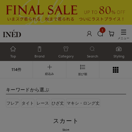
2
メニュー
Top
Brand
Category
Search
Styling
114件
絞込み
並び順
キーワードから選ぶ
フレア
タイト
レース
ひざ丈
マキシ・ロング丈
スカート
Skirt