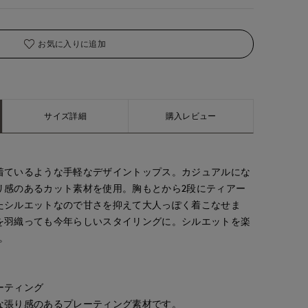
お気に入りに追加
着用サイズ:09(M)
サイズ詳細
購入レビュー
着ているような手軽なデザイントップス。カジュアルにな
リ感のあるカット素材を使用。胸もとから2段にティアー
たシルエットなので甘さを抑えて大人っぽく着こなせま
を羽織っても今年らしいスタイリングに。シルエットを楽
。
レーティング
な張り感のあるプレーティング素材です。