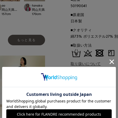
ao
tanaka
ao
50190041
ao
CLOSET
岡山天満屋SUPERIORCLOSET
岡山天満屋SUPERIORCLOSET
岡山天満屋SUPERIORCLOSET
岡山天満屋SUPERI
157
cm
170
cm
157
cm
157
cm
■原産国
日本製
■クオリティ
綿73% ポリエステル27% 
もっと見る
■取扱い方法
取り扱いについて