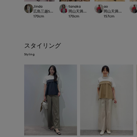
Jinda
tanaka
ao
広島三越SUPERIORCLOSET
岡山天満屋SUPERIORCLOSET
岡山天満屋SUPERIOR
170
cm
170
cm
157
cm
スタイリング
Styling