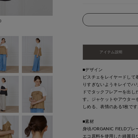
)
モデル身長:168cm
アイテム説明
■デザイン
ビスチェをレイヤードして
りすぎないようキレイでハ
ドでタックフレアーを出し
す。ジャケットやアウター
しめる、表情のある1枚です
■素材
身頃/ORGANIC FIELDプ
エコ原料を使用した綺麗目