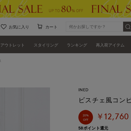
お気に入り
カート
アウトレット
スタイリング
ランキング
再入荷アイテム
ス
INED
ビスチェ風コンビ
￥12,760
20%
OFF
58ポイント還元