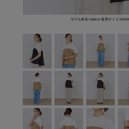
モデル身長:168cm
着用サイズ:09(M