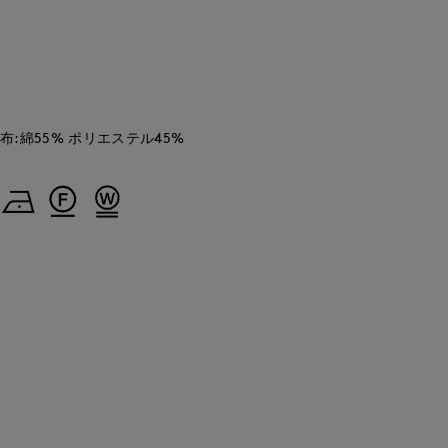
Mikiko
ao
ao
新宿タカシマヤSUPERIOR CLOSET
ORCLOSET
岡山天満屋SUPERIORCLOSET
岡山天満屋SUPERIORCLOSET
158
cm
157
cm
157
cm
別布:綿55% ポリエステル45%