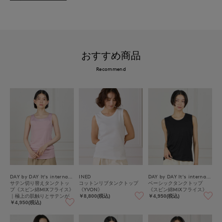
おすすめ商品
Recommend
DAY by DAY It's international
INED
DAY by DAY It's international
サテン切り替えタンクトッ
コットンリブタンクトップ
ベーシックタンクトップ
プ《スビン綿MIXフライス》
《YVON》
《スビン綿MIXフライス》
｜極上の肌触りとサテンが
￥8,800(税込)
￥4,950(税込)
映える上品インナー
￥4,950(税込)