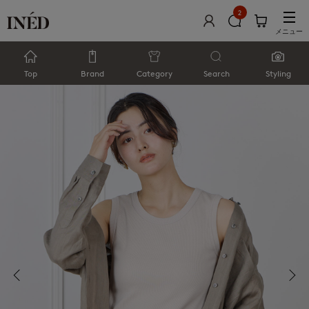
2
メニュー
Top
Brand
Category
Search
Styling