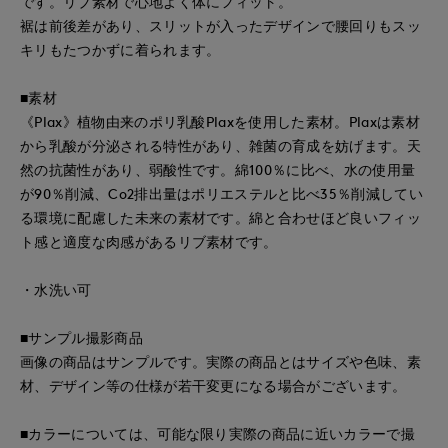
です。リブ素材で心地よく体にフィット。
裾は前後差があり、スリットが入ったデザインで腰回りもスッ
キリもたつかずに着られます。
■素材
《Plax》植物由来のポリ乳酸Plaxを使用した素材。Plaxは素材
から乳酸が分泌される特性があり、雑菌の育成を妨げます。天
然の抗菌性があり、弱酸性です。綿100％に比べ、水の使用量
が90％削減、Co2排出量はポリエステルと比べ35％削減してい
る環境に配慮した未来の素材です。綿と合わせほど良いフィッ
ト感と適度な肉感があるリブ素材です。
・水洗い可
■サンプル撮影商品
画像の商品はサンプルです。実際の商品とはサイズや色味、素
材、デザイン等の仕様が若干変更になる場合がございます。
■カラーについては、可能な限り実際の商品に近いカラーで撮