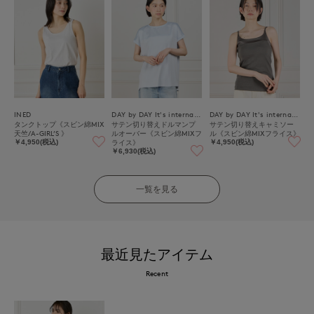
INED
DAY by DAY It's international
DAY by DAY It's international
タンクトップ《スビン綿MIX
サテン切り替えドルマンプ
サテン切り替えキャミソー
天竺/A-GIRL’S 》
ルオーバー《スビン綿MIXフ
ル《スビン綿MIXフライス》
ライス》
￥4,950(税込)
￥4,950(税込)
￥6,930(税込)
一覧を見る
最近見たアイテム
Recent