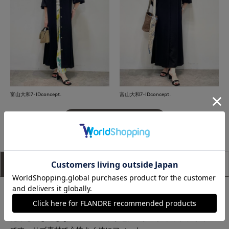
富山大和7-IDconcept.
富山大和7-IDconcept.
もっと見る
アイテム説明
サイズ詳細
購入レビュー
■デザイン
インナーとして程よい襟ぐりのバランスに優れ、一枚で着用し
た際も大き過ぎないシルエットが魅力のタンクトップデザイン