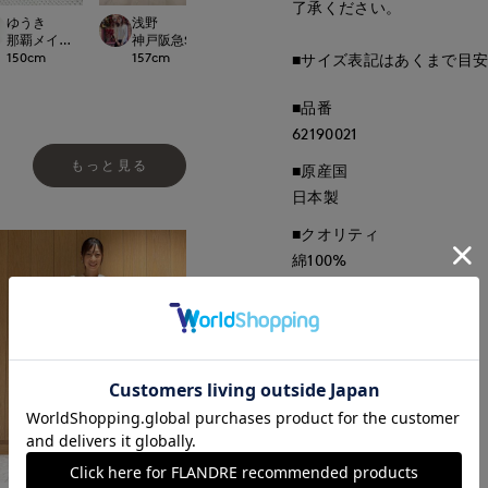
了承ください。
ゆうき
浅野
浅野
Jinda
.international
那覇メインプレイスI.T.'S.international
神戸阪急SUPERIORCLOSET
神戸阪急SUPERIORCLOSET
広島三越SUPERIOR
150
cm
157
cm
157
cm
170
cm
■サイズ表記はあくまで目
■品番
62190021
もっと見る
■原産国
日本製
■クオリティ
綿100%
■取扱い方法
取り扱いについて