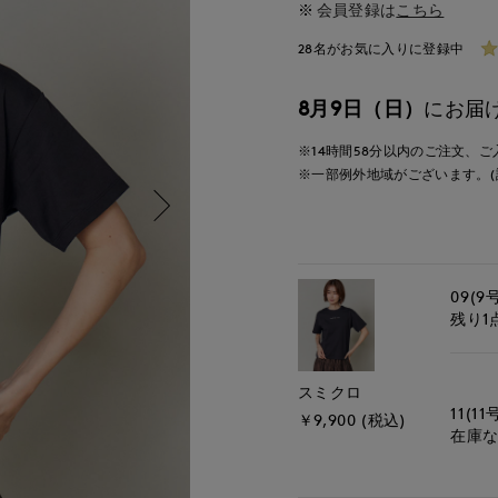
会員登録は
こちら
28名がお気に入りに登録中
8月9日（日）
にお届
※14時間
58分
以内
のご注文、ご
※一部例外地域がございます。(
09(9
残り1
スミクロ
11(11
￥9,900 (税込)
在庫