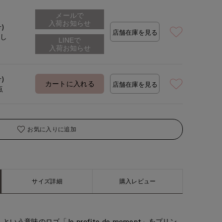
メールで
入荷お知らせ
号)
店舗在庫を見る
着用サイズ:09(M)
なし
号)
カートに入れる
店舗在庫を見る
点
お気に入りに追加
サイズ詳細
購入レビュー
う意味のロゴ「Je profite de moment」をプリン