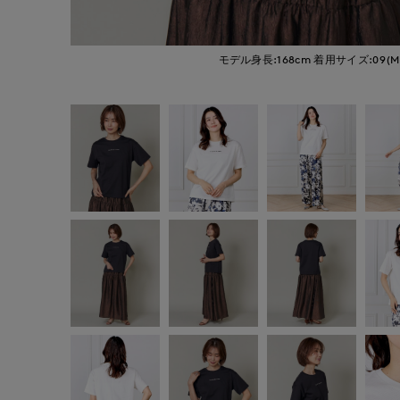
モデル身長:168cm
着用サイズ:09(M