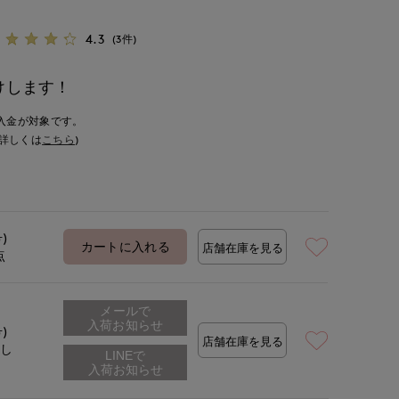
4.3
(3件)
けします！
入金が対象です。
詳しくは
こちら
)
号)
カートに入れる
店舗在庫を見る
点
メールで
入荷お知らせ
号)
店舗在庫を見る
なし