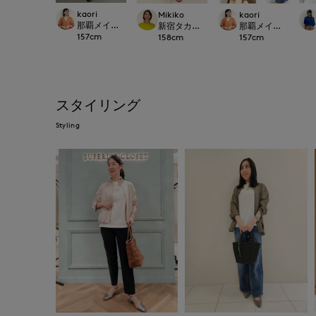
kaori
Mikiko
kaori
那覇メインプレイスI.T.'S.international
新宿タカシマヤSUPERIOR CLOSET
那覇メインプレイスI.T.'S
157
cm
158
cm
157
cm
スタイリング
Styling