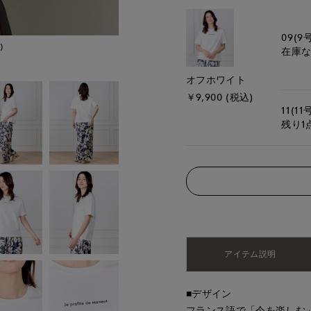
09(9
)
モデル身長:168cm
在庫
オフホワイト
￥9,900 (税込)
11(11
残り1
アイテム説明
■デザイン
フランス語で「今を楽しむ」とい