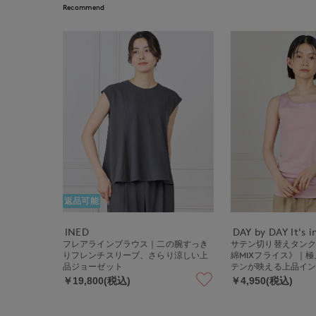
Recommend
返品可能
INED
DAY by DAY It's i
フレアラインブラウス｜二の腕すっき
サテン切り替えタン
りフレンチスリーブ、さらり涼しい上
綿MIXフライス》｜
品ジョーゼット
テンが映える上品イ
￥19,800(税込)
￥4,950(税込)