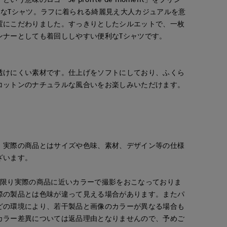
クなTシャツ。ラフに着られる綺麗見え大人カジュアルを意
置にこだわりました。すっきりとしたシルエットで、一枚
ンナーとしても着回ししやすい便利なTシャツです。
透けにくい素材です。仕上げをソフトにしており、ふくら
コットンのナチュラルな風合いをお楽しみいただけます。
。実際の商品とはサイズや色味、素材、デザイン等の仕様
ざいます。
な限り実際の商品に近いカラーで撮影をおこなっておりま
際の製品とは色味が違って見える場合があります。またパ
どの環境により、若干製品と画像のカラーが異なる場合も
カラー差異については返品理由となりませんので、予めご