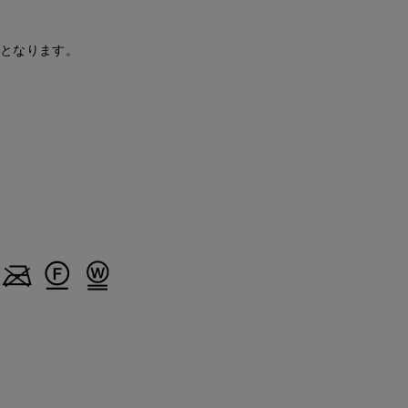
Mikiko
とがわ
kaori
CLOSET
新宿タカシマヤSUPERIOR CLOSET
上本町近鉄SUPERIORCLOSET
那覇メインプレイスI.T.'S.internation
158
cm
163
cm
157
cm
安となります。