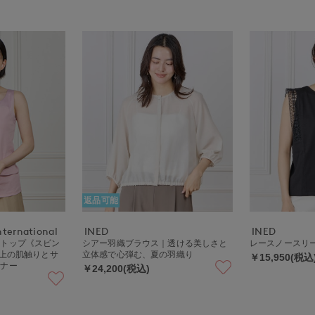
返品可能
nternational
INED
INED
クトップ《スビン
シアー羽織ブラウス｜透ける美しさと
レースノースリ
極上の肌触りとサ
立体感で心弾む、夏の羽織り
￥15,950(税込
ンナー
￥24,200(税込)