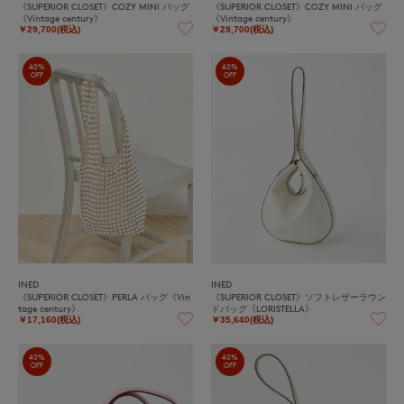
《SUPERIOR CLOSET》COZY MINI バッグ
《SUPERIOR CLOSET》COZY MINI バッグ
《Vintage century》
《Vintage century》
￥29,700(税込)
￥29,700(税込)
40%
40%
OFF
OFF
INED
INED
《SUPERIOR CLOSET》PERLA バッグ《Vin
《SUPERIOR CLOSET》ソフトレザーラウン
tage century》
ドバッグ《LORISTELLA》
￥17,160(税込)
￥35,640(税込)
40%
40%
OFF
OFF