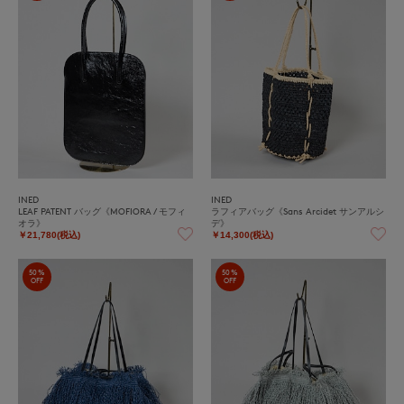
INED
INED
LEAF PATENT バッグ《MOFIORA / モフィ
ラフィアバッグ《Sans Arcidet サンアルシ
オラ》
デ》
￥21,780(税込)
￥14,300(税込)
50%
50%
OFF
OFF