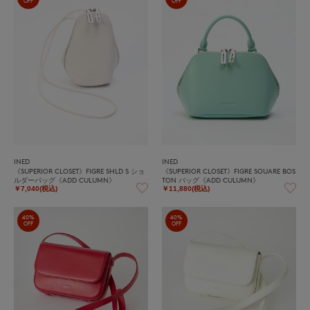
OFF
OFF
INED
INED
《SUPERIOR CLOSET》FIGRE SHLD S ショ
《SUPERIOR CLOSET》FIGRE SOUARE BOS
ルダーバッグ《ADD CULUMN》
TON バッグ《ADD CULUMN》
￥7,040(税込)
￥11,880(税込)
40%
40%
OFF
OFF