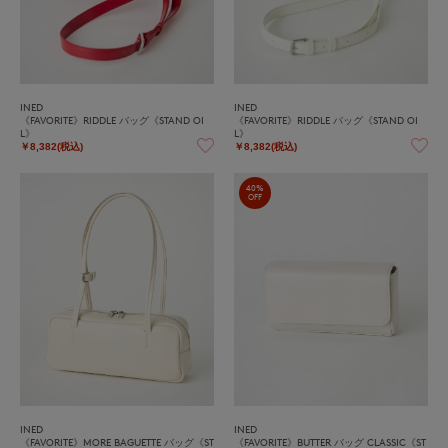
INED
INED
《FAVORITE》RIDDLE バッグ《STAND OI
《FAVORITE》RIDDLE バッグ《STAND OI
L》
L》
￥8,382(税込)
￥8,382(税込)
40%
OFF
INED
INED
《FAVORITE》MORE BAGUETTE バッグ《ST
《FAVORITE》BUTTER バッグ CLASSIC《ST