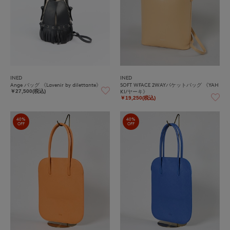
INED
INED
Ange バッグ 《Lavenir by dilettante》
SOFT WFACE 2WAYバケットバッグ 《YAH
KI/ヤーキ》
￥27,500(税込)
￥19,250(税込)
40%
40%
OFF
OFF