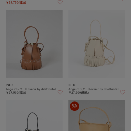
￥24,750(税込)
INED
INED
Ange バッグ 《Lavenir by dilettante》
Ange バッグ 《Lavenir by dilettante》
￥27,500(税込)
￥27,500(税込)
30%
OFF