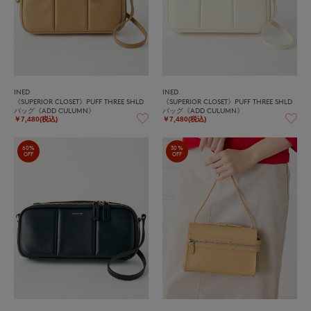
INED
INED
《SUPERIOR CLOSET》PUFF THREE SHLD
《SUPERIOR CLOSET》PUFF THREE SHLD
バッグ《ADD CULUMN》
バッグ《ADD CULUMN》
￥7,480(税込)
￥7,480(税込)
60%
30%
OFF
OFF