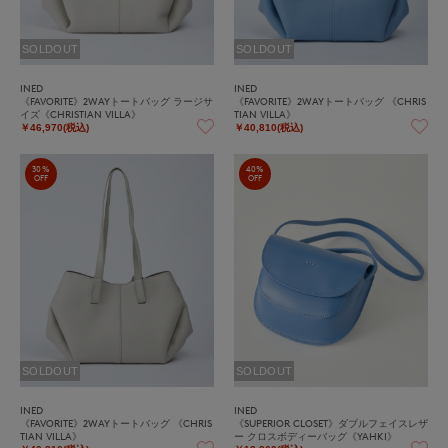
SOLDOUT
SOLDOUT
INED
INED
《FAVORITE》2WAYトートバッグ ラージサ
《FAVORITE》2WAYトートバッグ 《CHRIS
イズ《CHRISTIAN VILLA》
TIAN VILLA》
￥46,970(税込)
￥40,810(税込)
30%
40%
OFF
OFF
SOLDOUT
SOLDOUT
INED
INED
《FAVORITE》2WAYトートバッグ 《CHRIS
《SUPERIOR CLOSET》ダブルフェイスレザ
TIAN VILLA》
ー クロスボディーバッグ《YAHKI》