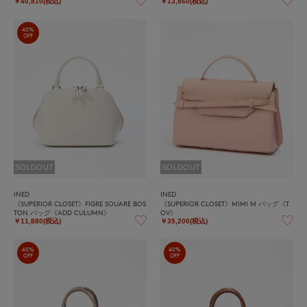
￥40,810(税込)
￥13,860(税込)
40%
OFF
SOLDOUT
SOLDOUT
INED
INED
《SUPERIOR CLOSET》FIGRE SOUARE BOS
《SUPERIOR CLOSET》MIMI M バッグ《T
TON バッグ《ADD CULUMN》
OV》
￥11,880(税込)
￥35,200(税込)
40%
40%
OFF
OFF