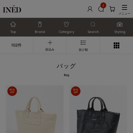
2
メニュー
Top
Brand
Category
Search
Styling
102件
絞込み
並び順
バッグ
Bag
50%
50%
OFF
OFF