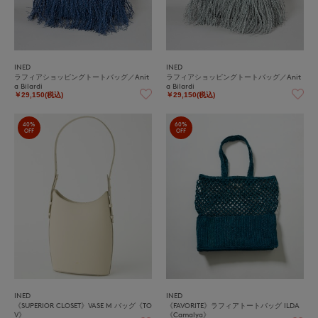
INED
INED
ラフィアショッピングトートバッグ／Anit
ラフィアショッピングトートバッグ／Anit
a Bilardi
a Bilardi
￥29,150(税込)
￥29,150(税込)
40%
60%
OFF
OFF
INED
INED
《SUPERIOR CLOSET》VASE M バッグ《TO
《FAVORITE》ラフィアトートバッグ ILDA
V》
《Camalya》