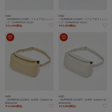
INED
INED
《SUPERIOR CLOSET》スクエアボストンバ
《SUPERIOR CLOSET》スクエアボストンバ
ッグ《CHRISTIAN VILLA》
ッグ《CHRISTIAN VILLA》
￥21,450(税込)
￥21,450(税込)
40%
40%
OFF
OFF
INED
INED
《SUPERIOR CLOSET》AUSTE《Lavenir by
《SUPERIOR CLOSET》AUSTE《Lavenir by
dilettante》
dilettante》
￥13,860(税込)
￥13,860(税込)