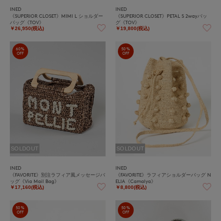
INED
INED
《SUPERIOR CLOSET》MIMI L ショルダー
《SUPERIOR CLOSET》PETAL S 2wayバッ
バッグ《TOV》
グ《TOV》
￥26,950(税込)
￥19,800(税込)
60%
50%
OFF
OFF
SOLDOUT
SOLDOUT
INED
INED
《FAVORITE》別注ラフィア風メッセージバ
《FAVORITE》ラフィアショルダーバッグ N
ッグ《Via Mail Bag》
ELIA《Camalya》
￥17,160(税込)
￥8,800(税込)
50%
50%
OFF
OFF