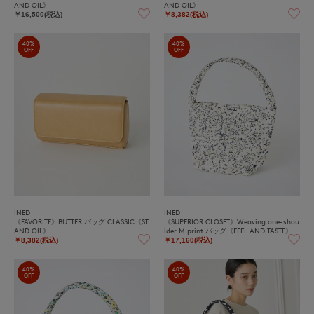
AND OIL》
AND OIL》
￥16,500(税込)
￥8,382(税込)
40%
40%
OFF
OFF
INED
INED
《FAVORITE》BUTTER バッグ CLASSIC《ST
《SUPERIOR CLOSET》Weaving one-shou
AND OIL》
lder M print バッグ《FEEL AND TASTE》
￥8,382(税込)
￥17,160(税込)
40%
40%
OFF
OFF