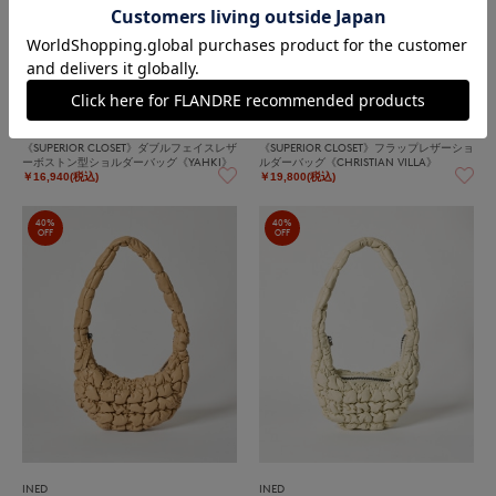
INED
INED
《SUPERIOR CLOSET》ダブルフェイスレザ
《SUPERIOR CLOSET》フラップレザーショ
ーボストン型ショルダーバッグ《YAHKI》
ルダーバッグ《CHRISTIAN VILLA》
￥16,940(税込)
￥19,800(税込)
40%
40%
OFF
OFF
INED
INED