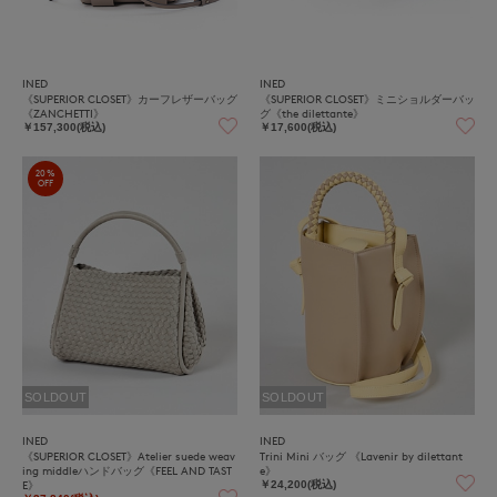
INED
INED
《SUPERIOR CLOSET》カーフレザーバッグ
《SUPERIOR CLOSET》ミニショルダーバッ
《ZANCHETTI》
グ《the dilettante》
￥157,300(税込)
￥17,600(税込)
20%
OFF
SOLDOUT
SOLDOUT
INED
INED
《SUPERIOR CLOSET》Atelier suede weav
Trini Mini バッグ 《Lavenir by dilettant
ing middleハンドバッグ《FEEL AND TAST
e》
E》
￥24,200(税込)