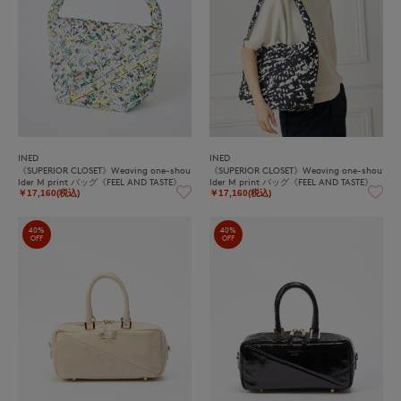
INED
INED
《SUPERIOR CLOSET》Weaving one-shou
《SUPERIOR CLOSET》Weaving one-shou
lder M print バッグ《FEEL AND TASTE》
lder M print バッグ《FEEL AND TASTE》
￥17,160(税込)
￥17,160(税込)
40%
40%
OFF
OFF