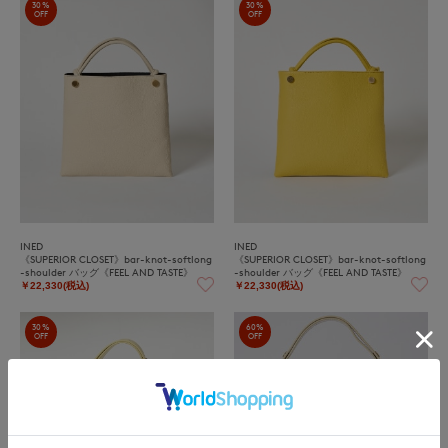
30%
30%
OFF
OFF
INED
INED
《SUPERIOR CLOSET》bar-knot-softlong
《SUPERIOR CLOSET》bar-knot-softlong
-shoulder バッグ《FEEL AND TASTE》
-shoulder バッグ《FEEL AND TASTE》
￥22,330(税込)
￥22,330(税込)
30%
60%
OFF
OFF