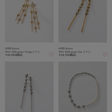
ADER.bijoux
ADER.bijoux
TINY STAR grigri fringe ピアス
TINY STAR grigri bar ピアス
￥22,000(税込)
￥18,700(税込)