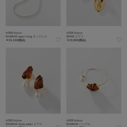
ADER.bijoux
ADER.bijoux
ENGRAM pearl long ネックレス
EPARS ピアス
￥23,100(税込)
￥19,800(税込)
ADER.bijoux
ADER.bijoux
ENGRAM 2way pearl ピアス
ENGRAM バングル