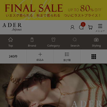
2
メニュー
Top
Brand
Category
Search
Styling
240件
絞込み
並び順