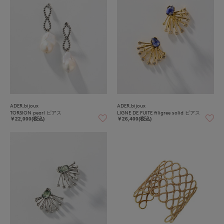
ADER.bijoux
ADER.bijoux
TORSION pearl ピアス
LIGNE DE FUITE filigree solid ピアス
￥22,000(税込)
￥26,400(税込)