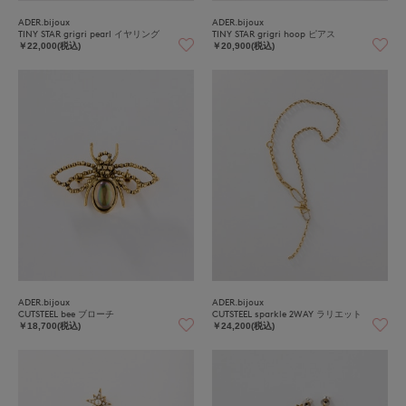
ADER.bijoux
ADER.bijoux
TINY STAR grigri pearl イヤリング
TINY STAR grigri hoop ピアス
￥22,000(税込)
￥20,900(税込)
ADER.bijoux
ADER.bijoux
CUTSTEEL bee ブローチ
CUTSTEEL sparkle 2WAY ラリエット
￥18,700(税込)
￥24,200(税込)