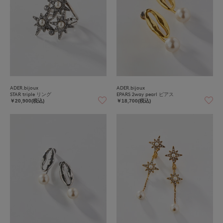
ADER.bijoux
ADER.bijoux
STAR triple リング
EPARS 2way pearl ピアス
￥20,900(税込)
￥18,700(税込)