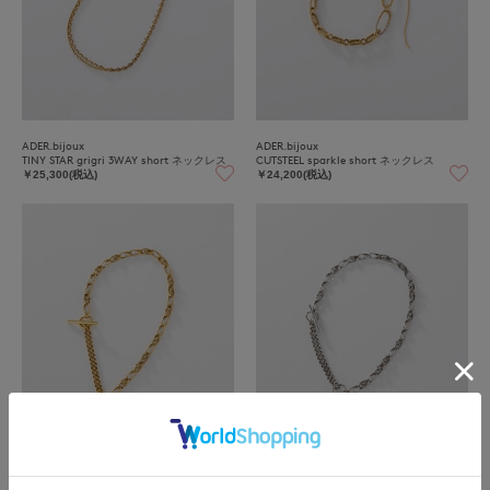
ADER.bijoux
ADER.bijoux
TINY STAR grigri 3WAY short ネックレス
CUTSTEEL sparkle short ネックレス
￥25,300(税込)
￥24,200(税込)
ADER.bijoux
ADER.bijoux