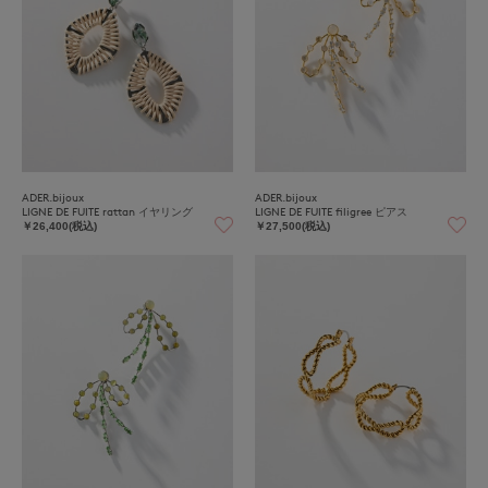
ADER.bijoux
ADER.bijoux
LIGNE DE FUITE rattan イヤリング
LIGNE DE FUITE filigree ピアス
￥26,400(税込)
￥27,500(税込)