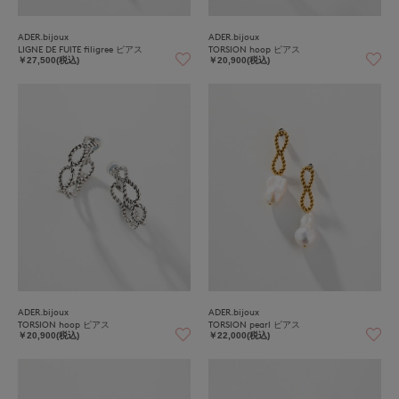
ADER.bijoux
ADER.bijoux
LIGNE DE FUITE filigree ピアス
TORSION hoop ピアス
￥27,500(税込)
￥20,900(税込)
ADER.bijoux
ADER.bijoux
TORSION hoop ピアス
TORSION pearl ピアス
￥20,900(税込)
￥22,000(税込)