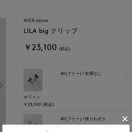
ADER.bijoux
LILA big クリップ
￥23,100
(税込)
40(フリー)
在庫なし
ホワイト
￥23,100 (税込)
40(フリー)
残りわずか