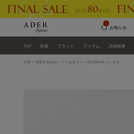
2
お知らせ
TOP
新着
ブランド
アイテム
詳細検索
TOP
ADER.bijoux
アクセサリー
ENGRAM バングル