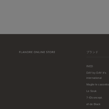
ブランド
INED
DAY by DAY It's
international
Maglie le cassetto
Le Souk
7-IDconcept.
ef-de Black