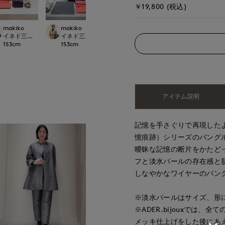
￥19,800 (税込)
makiko
makiko
makiko
 CLOSET
イネド三井アウトレットパーク多摩南大沢店
イネド三井アウトレットパーク多摩南大沢店
イネド三井アウトレットパーク多摩南
153
cm
153
cm
153
cm
アイテム説明
記憶を手さぐりで再現したよ
憶痕跡）シリーズのバング
曖昧な記憶の断片をかたど
フと淡水パールの存在感と
しなやかなワイヤーのバン
※淡水パールはサイズ、形
※ADER.bijouxでは
メッキ仕上げをした後にあ