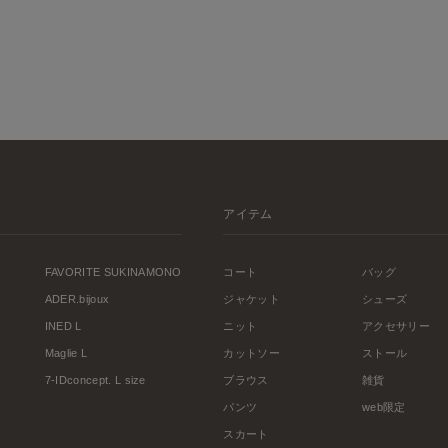
アイテム
FAVORITE SUKINAMONO
コート
バッグ
ADER.bijoux
ジャケット
シューズ
INED L
ニット
アクセサリー
Maglie L
カットソー
ストール
7-IDconcept. L size
ブラウス
雑貨
パンツ
web限定
スカート