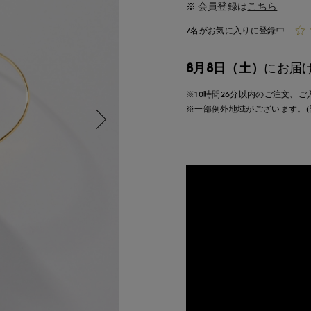
会員登録は
こちら
7名がお気に入りに登録中
8月8日（土）
にお届
※10時間
26分
以内
のご注文、ご
※一部例外地域がございます。(