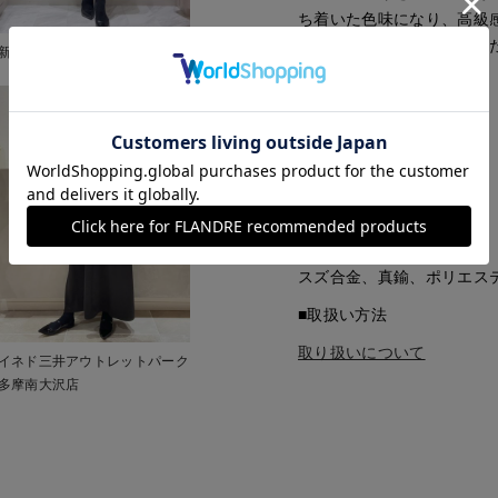
ち着いた色味になり、高級
なお、拭き取りは手作業の
新宿伊勢丹SUPERIOR CLOSET
ださい。
■品番
53295204
■原産国
日本
■クオリティ
スズ合金、真鍮、ポリエス
■取扱い方法
取り扱いについて
イネド三井アウトレットパーク
多摩南大沢店