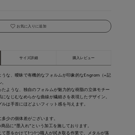
大沢店
お気に入りに追加
サイズ詳細
購入レビュー
うな、曖昧で有機的なフォルムが印象的なEngram（=記
ル。
ったような、独自のフォルムが魅力的な樹脂の立体モチー
肌になじむなめらかな曲線が繊細さを表現したデザイン。
グルは手首にほどよいフィット感を与えます。
に多少の個体差がございます。
、全ての商品に“墨入れ”という加工を施しております。
えて墨をかけて1つ1つ職人が拭き取る作業で、メタルが落