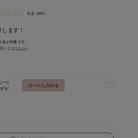
0.0
(0件)
けします！
入金が対象です。
詳しくは
こちら
)
リー)
カートに入れる
わずか