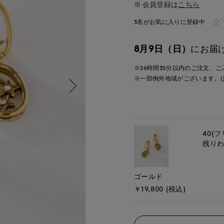
会員登録は
こちら
3名がお気に入りに登録中
8月9日（日）
にお届
※26時間
35分
以内
のご注文、ご
※一部例外地域がございます。(
40(フ
残り
ゴールド
￥19,800 (税込)