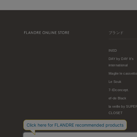
ブランド
INED
DAY by DAY It's
international
Maglie le cassetto
Le Souk
7-IDconcept.
ef-de Black
la veille by SUP
CLOSET