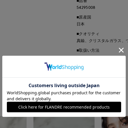
■品番
54295008
■原産国
日本
■クオリティ
真鍮、クリスタルガラス、
■取扱い方法
取り扱いについて