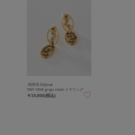
ADER.bijoux
TINY STAR grigri chain イヤリング
￥19,800(税込)