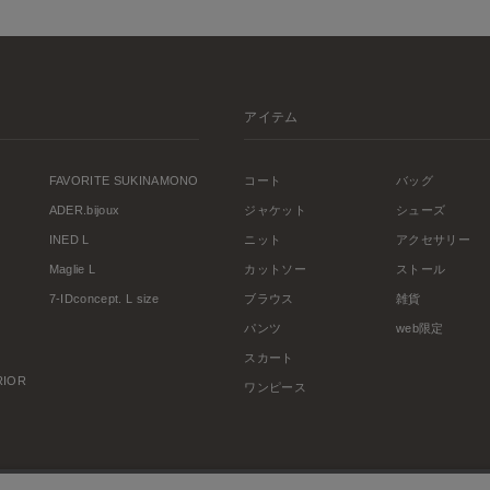
アイテム
FAVORITE SUKINAMONO
コート
バッグ
ADER.bijoux
ジャケット
シューズ
INED L
ニット
アクセサリー
Maglie L
カットソー
ストール
7-IDconcept. L size
ブラウス
雑貨
パンツ
web限定
スカート
ERIOR
ワンピース