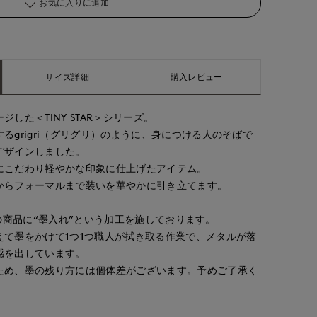
お気に入りに追加
サイズ詳細
購入レビュー
した＜TINY STAR＞シリーズ。
るgrigri（グリグリ）のように、身につける人のそばで
デザインしました。
にこだわり軽やかな印象に仕上げたアイテム。
からフォーマルまで装いを華やかに引き立てます。
、全ての商品に“墨入れ”という加工を施しております。
えて墨をかけて1つ1つ職人が拭き取る作業で、メタルが落
感を出しています。
ため、墨の残り方には個体差がございます。予めご了承く