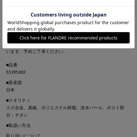
※ADER.bijouxでは、全ての商品に“墨入れ”という加工を施し
ております。
メッキ仕上げをした後にあえて墨をかけて1つ1つ職人が拭き取
る作業で、メタルが落ち着いた色味になり、高級感を出してい
ます。
なお、拭き取りは手作業のため、墨の残り方には個体差がござ
います。予めご了承ください。
■品番
53295007
■原産国
日本
■クオリティ
スズ合金、真鍮、ポリエステル樹脂、淡水パール、ポスト部
分：チタン
■取扱い方法
取り扱いについて