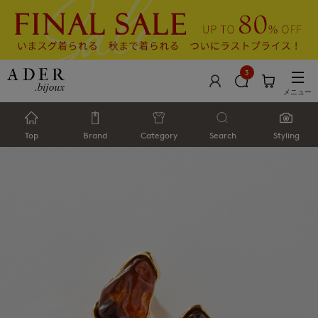
3
メニュー
Top
Brand
Category
Search
Styling