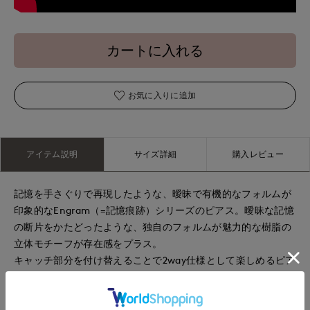
カートに入れる
お気に入りに追加
アイテム説明
サイズ詳細
購入レビュー
記憶を手さぐりで再現したような、曖昧で有機的なフォルムが
印象的なEngram（=記憶痕跡）シリーズのピアス。曖昧な記憶
の断片をかたどったような、独自のフォルムが魅力的な樹脂の
立体モチーフが存在感をプラス。
キャッチ部分を付け替えることで2way仕様として楽しめるピア
スは、気分やシーンに合わせたスタイリングが可能。
※淡水パールはサイズ、形に多少の個体差がございます。