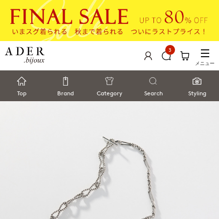
3
メニュー
Top
Brand
Category
Search
Styling