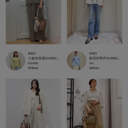
INED
INED
小倉井筒屋SUPERIOR CLOSET
新宿伊勢丹SUPERIOR CLOSET
fumiki
rin
159cm
167cm