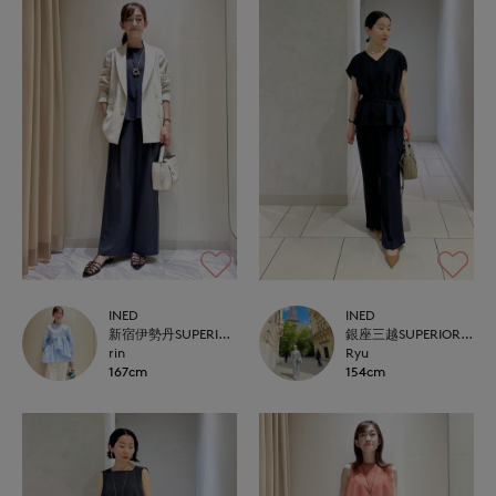
INED
INED
新宿伊勢丹SUPERIOR CLOSET
銀座三越SUPERIOR CLOSET GINZA
rin
Ryu
167cm
154cm