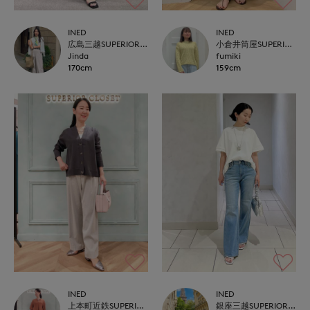
INED
INED
広島三越SUPERIORCLOSET
小倉井筒屋SUPERIOR CLOSET
Jinda
fumiki
170cm
159cm
INED
INED
上本町近鉄SUPERIORCLOSET
銀座三越SUPERIOR CLOSET GINZA