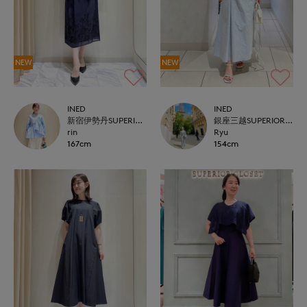
NEW
NEW
INED
INED
新宿伊勢丹SUPERIOR CLOSET
銀座三越SUPERIOR CLOSET GINZA
rin
Ryu
167cm
154cm