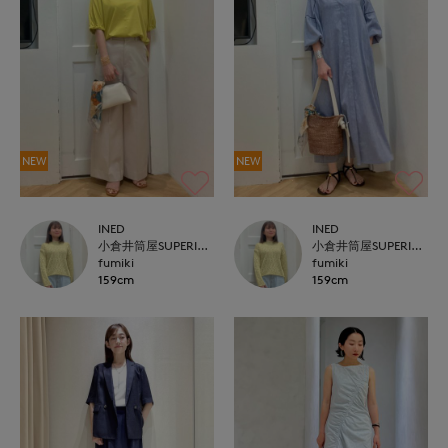
NEW
NEW
INED
INED
小倉井筒屋SUPERIOR CLOSET
小倉井筒屋SUPERIOR CLOSET
fumiki
fumiki
159cm
159cm