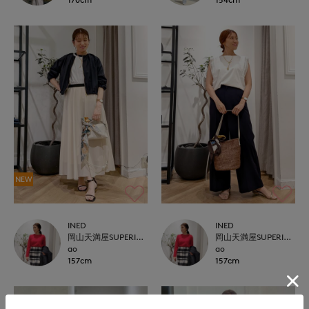
NEW
INED
INED
岡山天満屋SUPERIORCLOSET
岡山天満屋SUPERIORCLOSET
ao
ao
157cm
157cm