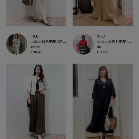
INED
INED
広島三越SUPERIORCLOSET
岡山天満屋SUPERIORCLOSET
Jinda
ao
170cm
157cm