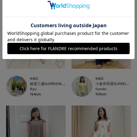
INED
INED
銀座三越SUPERIOR CLOSET GINZA
小倉井筒屋SUPERIOR CLOSET
Ryu
fumiki
154cm
159cm