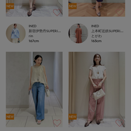
NEW
NEW
INED
INED
新宿伊勢丹SUPERIOR CLOSET
上本町近鉄SUPERIORCLOSET
rin
とがわ
167cm
163cm
NEW
NEW