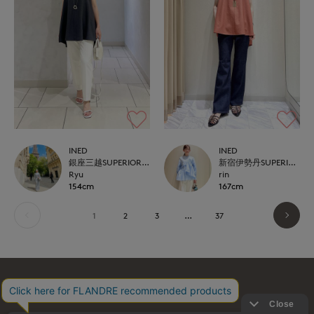
INED
INED
銀座三越SUPERIOR CLOSET GINZA
新宿伊勢丹SUPERIOR CLOSET
Ryu
rin
154cm
167cm
1
2
3
…
37