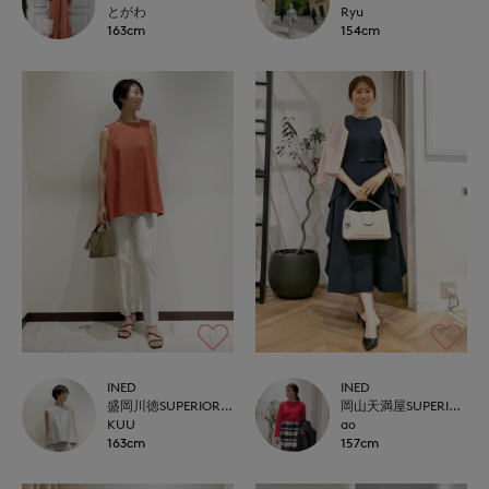
とがわ
Ryu
163cm
154cm
INED
INED
盛岡川徳SUPERIOR CLOSET
岡山天満屋SUPERIORCLOSET
KUU
ao
163cm
157cm