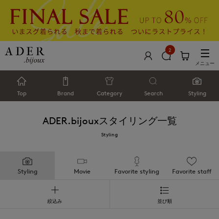
2
メニュー
Top
Brand
Category
Search
Styling
ADER.bijoux
スタイリング一覧
Styling
Styling
Movie
Favorite styling
Favorite staff
絞込み
並び順