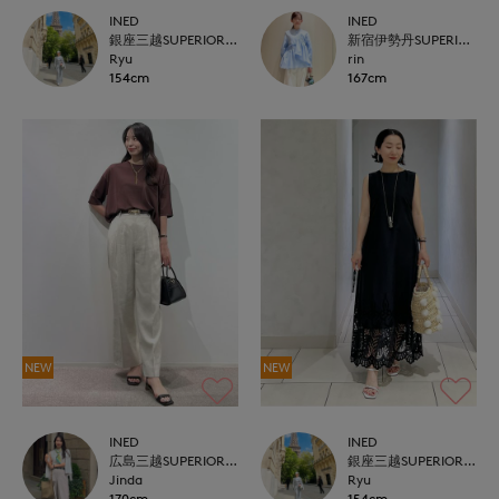
INED
INED
銀座三越SUPERIOR CLOSET GINZA
新宿伊勢丹SUPERIOR CLOSET
Ryu
rin
154cm
167cm
NEW
NEW
INED
INED
広島三越SUPERIORCLOSET
銀座三越SUPERIOR CLOSET GINZA
Jinda
Ryu
170cm
154cm