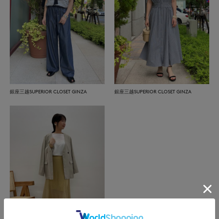
銀座三越SUPERIOR CLOSET GINZA
銀座三越SUPERIOR CLOSET GINZA