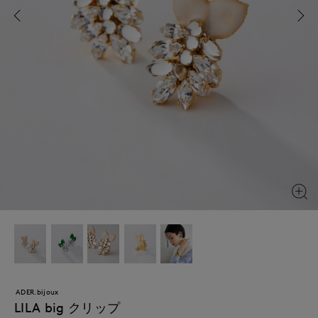
ADER.bijoux
LILA big クリップ