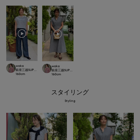
waka
waka
銀座三越SUPERIOR CLOSET GINZA
銀座三越SUPERIOR CLOSET GINZA
160
cm
160
cm
スタイリング
Styling