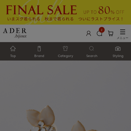
2
メニュー
Top
Brand
Category
Search
Styling