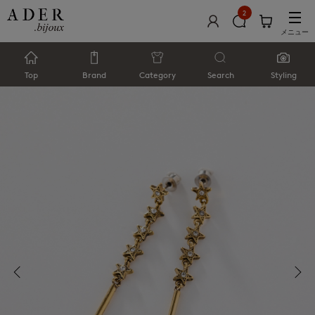
2
メニュー
Top
Brand
Category
Search
Styling