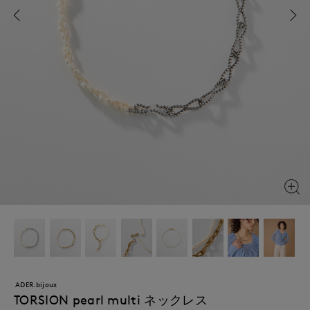
ADER.bijoux
TORSION pearl multi ネックレス