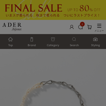
2
メニュー
Top
Brand
Category
Search
Styling