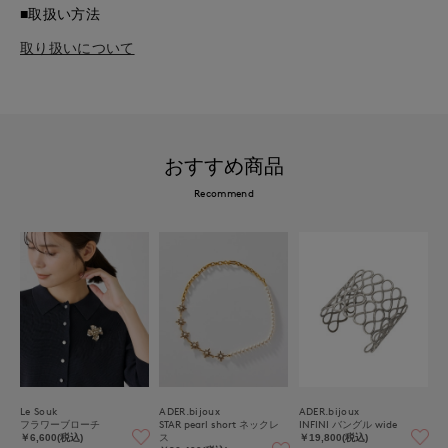
■取扱い方法
取り扱いについて
おすすめ商品
Recommend
Le Souk
ADER.bijoux
ADER.bijoux
フラワーブローチ
STAR pearl short ネックレ
INFINI バングル wide
ス
￥6,600(税込)
￥19,800(税込)