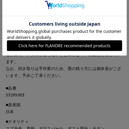
スは、気分やシーンに合わせたスタイリングが可能。
メタルとパールの組み合わせが洗練された雰囲気に。
※ADER.bijouxでは、全ての商品に“墨入れ”という加工を施し
ております。
メッキ仕上げをした後にあえて墨をかけて1つ1つ職人が拭き取
る作業で、メタルが落ち着いた色味になり、高級感を出してい
ます。
なお、拭き取りは手作業のため、墨の残り方には個体差がござ
います。予めご了承ください。
■品番
53295003
■原産国
日本
■クオリティ
スズ合金、真鍮、ガラスパール、ポスト部分：チタン