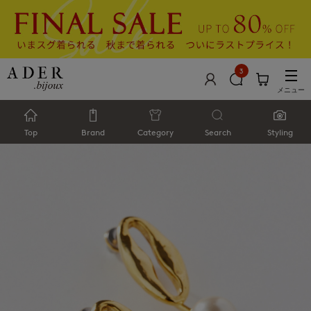
3
メニュー
Top
Brand
Category
Search
Styling