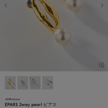
ADER.bijoux
EPARS 2way pearl ピアス