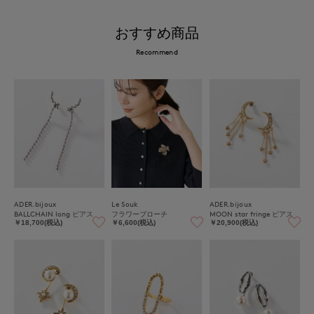
おすすめ商品
Recommend
ADER.bijoux
Le Souk
ADER.bijoux
BALLCHAIN long ピアス
フラワーブローチ
MOON star fringe ピアス
￥18,700(税込)
￥6,600(税込)
￥20,900(税込)