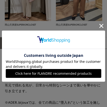
岡山天満屋SUPERIORCLOSET
岡山天満屋SUPERIORCLOSET
アイテム説明
サイズ詳細
購入レビュー
＜Engram（記憶痕跡）＞をテーマに、眩い記憶のきらめきを
散りばめたシリーズ。
ブランドの象徴であるCUTSTEELに、クリスタルガラスの輝き
を重ねたピアスです。チェーンのようにモチーフの連なるデザ
インが上品でモードな印象を演出。
耳元で揺れる光が、日常から特別なシーンまで装いを華やかに
引き立てます。
※ADER.bijouxでは、全ての商品に“墨入れ”という加工を施し