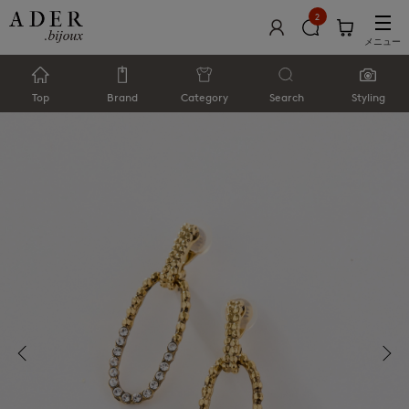
2
メニュー
Top
Brand
Category
Search
Styling