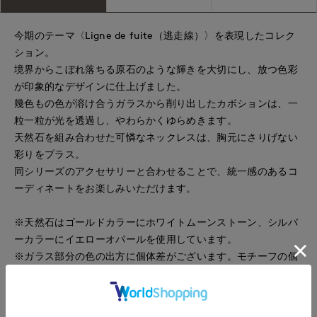
今期のテーマ〈Ligne de fuite（逃走線）〉を表現したコレク
ション。
境界からこぼれ落ちる原石のような輝きを大切にし、放つ色彩
が印象的なデザインに仕上げました。
幾色もの色が溶け合うガラスから削り出したカボションは、一
粒一粒が光を透過し、やわらかくゆらめきます。
天然石を組み合わせた可憐なネックレスは、胸元にさりげない
彩りをプラス。
同シリーズのアクセサリーと合わせることで、統一感のあるコ
ーディネートをお楽しみいただけます。
※天然石はゴールドカラーにホワイトムーンストーン、シルバ
ーカラーにイエローオパールを使用しています。
※ガラス部分の色の出方に個体差がございます。モチーフの個
性としてお楽しみください。
※ADER.bijouxでは、全ての商品に“墨入れ”という加工を施し
ております。