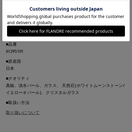
メッキ仕上げをした後にあえて墨をかけて1つ1つ職人が拭き取
る作業で、メタルが落ち着いた色味になり、高級感を出してい
ます。
なお、拭き取りは手作業のため、墨の残り方には個体差がござ
います。予めご了承ください。
■品番
61295101
■原産国
日本
■クオリティ
真鍮、淡水パール、ガラス、 天然石(ホワイトムーンストーン/
イエローオパール)、クリスタルガラス
■取扱い方法
取り扱いについて