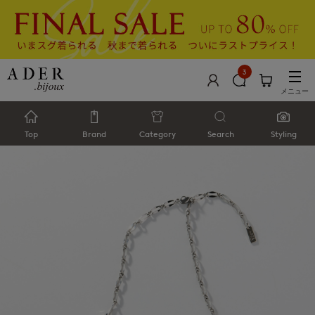
3
メニュー
Top
Brand
Category
Search
Styling