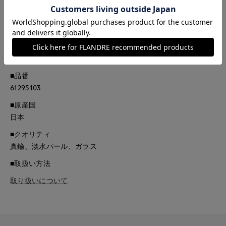
メッキ仕上げをした後にあえて墨をかけて1つ1つ職人が拭き取
る作業で、メタルが落ち着いた色味になり、高級感を出してい
ます。
なお、拭き取りは手作業のため、墨の残り方には個体差がござ
います。予めご了承ください。
■品番
61295103
■原産国
日本
■クオリティ
真鍮、淡水パール、ガラス
■取扱い方法
取り扱いについて