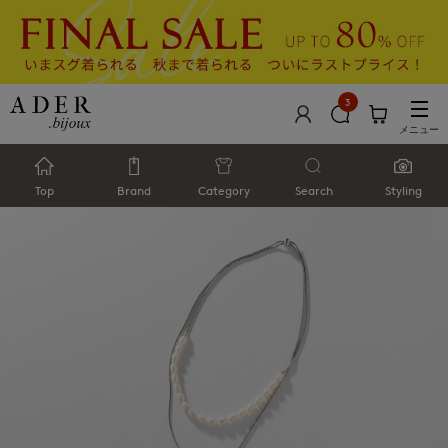
3
メニュー
Top
Brand
Category
Search
Styling