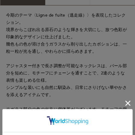
今期のテーマ〈Ligne de fuite（逃走線）〉を表現したコレク
ション。
境界からこぼれ出る原石のような輝きを大切にし、放つ色彩が
印象的なデザインに仕上げました。
幾色もの色が溶け合うガラスから削り出したカボションは、一
粒一粒が光を通し、やわらかに揺らめきます。
アジャスター付きで長さ調整が可能なネックレスは、パール部
分を短めに、モチーフにチェーンを通すことで、2連のような
表情も楽しめる仕様。
シンプルな装いにも自然に馴染み、日常にさりげない華やかさ
を添えるアイテムです。
※ガラス部分の色の出方に個体差がございます。モチーフの個
性としてお楽しみください。
※ADER.bijouxでは、全ての商品に“墨入れ”という加工を施し
ております。