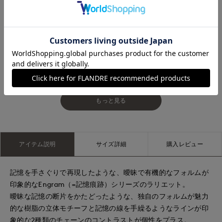
盛岡川徳SUPERIOR CLOSET
広島三越SUPERIORCLOSET
もっと見る
アイテム説明
サイズ詳細
購入レビュー
記憶を手さぐりで再現したような、曖昧で有機的なフォルムが
印象的なEngram（=記憶痕跡）シリーズのラリエット。
曖昧な記憶の断片をかたどったような、独自のフォルムが魅力
的な樹脂の立体モチーフと記憶の線を手繰るようなラインが印
象的な2種類のチェーンのコントラストが個性をプラス。