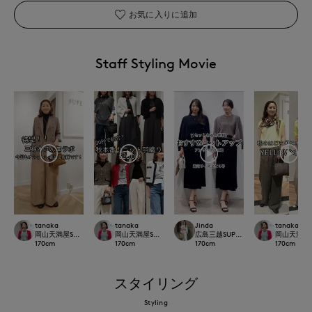
お気に入りに追加
Staff Styling Movie
tanaka
tanaka
Jinda
tanaka
岡山天満屋SUPERIORCLOSET
岡山天満屋SUPERIORCLOSET
広島三越SUPERIORCLOSET
岡山天満屋SU
170
cm
170
cm
170
cm
170
cm
スタイリング
Styling