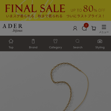
2
メニュー
Top
Brand
Category
Search
Styling