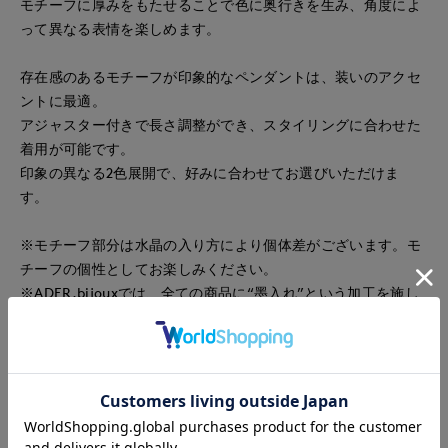
モチーフに厚みをもたせることで色に奥行きを生み、角度によ
って異なる表情を楽しめます。
存在感のあるモチーフが印象的なペンダントは、装いのアクセ
ントに最適。
アジャスター付きで長さ調整ができ、スタイリングに合わせた
着用が可能です。
印象の異なる2色展開で、好みに合わせてお選びいただけま
す。
※モチーフ部分は水晶の入り方により個体差がございます。モ
チーフの個性としてお楽しみください。
※ADER.bijouxでは、全ての商品に“墨入れ”という加工を施し
ております。
メッキ仕上げをした後にあえて墨をかけて1つ1つ職人が拭き取
る作業で、メタルが落ち着いた色味になり、高級感を出してい
ます。
なお、拭き取りは手作業のため、墨の残り方には個体差がござ
います。予めご了承ください。