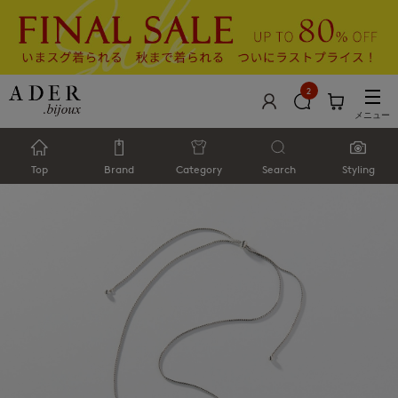
2
メニュー
Top
Brand
Category
Search
Styling