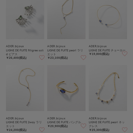
ADER.bijoux
ADER.bijoux
ADER.bijoux
LIGNE DE FUITE filigree soli
LIGNE DE FUITE pearl ラリ
LIGNE DE FUITE チョーカー
d ピアス
エット
￥19,800(税込)
￥26,400(税込)
￥23,100(税込)
ADER.bijoux
ADER.bijoux
ADER.bijoux
LIGNE DE FUITE 2way ラリ
LIGNE DE FUITE バングル
LIGNE DE FUITE pearl ネッ
エット
クレス
￥20,900(税込)
￥24,200(税込)
￥25,300(税込)