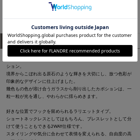
もっと見る
アイテム説明
サイズ詳細
購入レビュー
今期のテーマ〈Ligne de fuite（逃走線）〉を表現したコレク
ション。
境界からこぼれ出る原石のような輝きを大切にし、放つ色彩が
印象的なデザインに仕上げました。
幾色もの色が溶け合うガラスから削り出したカボションは、一
粒一粒が光を通し、やわらかに揺らめきます。
好きな位置でフックを留められるラリエットタイプ。
ショートネックレスとしてはもちろん、ブレスレットとして分
けて使うこともできる2WAY仕様です。
スタイリングや気分に合わせて表情を変えられる、自由度の高