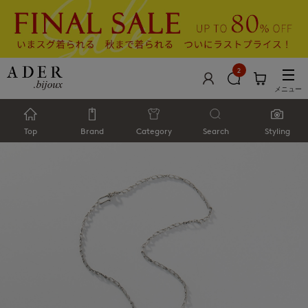
2
メニュー
Top
Brand
Category
Search
Styling