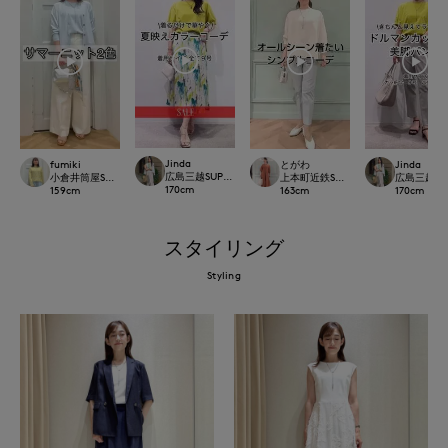
Jinda
fumiki
とがわ
Jinda
広島三越SUPERIORCLOSET
小倉井筒屋SUPERIOR CLOSET
上本町近鉄SUPERIORCLOSET
広島三越SUP
170
cm
159
cm
163
cm
170
cm
スタイリング
Styling